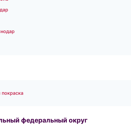
одар
снодар
и покраска
альный федеральный округ