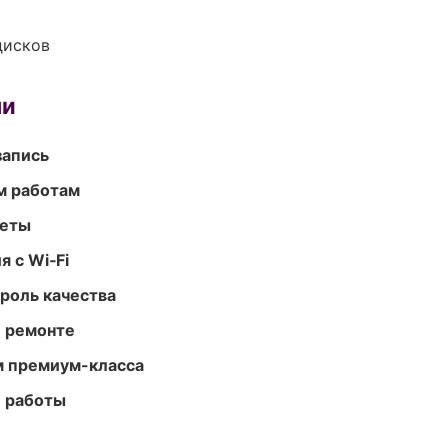
дисков
ми
запись
м работам
меты
 с Wi‑Fi
роль качества
и ремонте
м премиум-класса
е работы