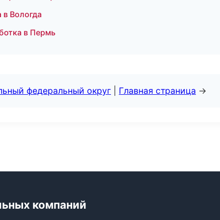
 в Вологда
ботка в Пермь
альный федеральный округ
|
Главная страница
→
льных компаний