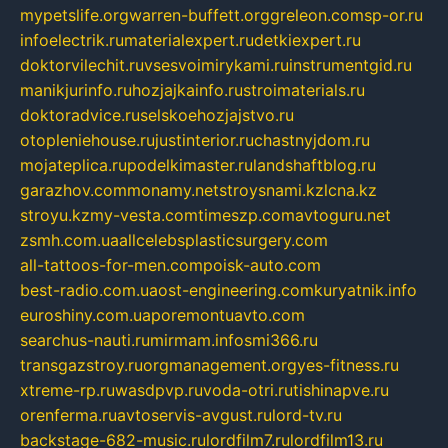
mypetslife.org
warren-buffett.org
greleon.com
sp-or.ru
infoelectrik.ru
materialexpert.ru
detkiexpert.ru
doktorvilechit.ru
vsesvoimirykami.ru
instrumentgid.ru
manikjurinfo.ru
hozjajkainfo.ru
stroimaterials.ru
doktoradvice.ru
selskoehozjajstvo.ru
otopleniehouse.ru
justinterior.ru
chastnyjdom.ru
mojateplica.ru
podelkimaster.ru
landshaftblog.ru
garazhov.com
monamy.net
stroysnami.kz
lcna.kz
stroyu.kz
my-vesta.com
timeszp.com
avtoguru.net
zsmh.com.ua
allcelebsplasticsurgery.com
all-tattoos-for-men.com
poisk-auto.com
best-radio.com.ua
ost-engineering.com
kuryatnik.info
euroshiny.com.ua
poremontuavto.com
searchus-nauti.ru
mirmam.info
smi366.ru
transgazstroy.ru
orgmanagement.org
yes-fitness.ru
xtreme-rp.ru
wasdpvp.ru
voda-otri.ru
tishinapve.ru
orenferma.ru
avtoservis-avgust.ru
lord-tv.ru
backstage-682-music.ru
lordfilm7.ru
lordfilm13.ru