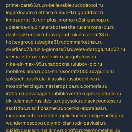
prime-cars63.ru
un-believable.ru
codetool.ru
legardoauto.ru
lithasa.ru
muz-1.ru
gooddver.ru
kinozadrot-3.ru
qr-plus-promo.ru
2shizashop.ru
udalenka-club.ru
nerabotaetsite.ru
carszona-bu.ru
dash-cash-now.ru
bravoprod.ru
kinozadrot13.ru
hotteygroup.ru
bagira31.ru
dommarketnsk.ru
dveriland73.ru
nis-glonass51.ru
veles-doroga.ru
tb02.ru
vrema-zdorov.ru
velonik.ru
surgutgloss.ru
nike-air-max-95.ru
nadookna.ru
lubov-pic.ru
mobilreklama.ru
pds-nn.ru
socrat2000.ru
vgurin.ru
spksochi.ru
shkola-klassika.ru
sabeonline.ru
mosoblfencing.ru
masteroptica.ru
lucomoria.ru
iration.ru
devanagari.ru
biblioverde.ru
igro-pictures.ru
dk-tulamash.ru
s-dez-s.ru
peysok.ru
blackcountess.ru
asoftdoc.ru
scifichannel.ru
ocenka-appraisal.ru
mudconnector.ru
hitstih.ru
pik-finance.ru
vip-surfing.ru
wundermoscow.ru
olymp-clan.ru
dr-pavlush.ru
su2lgyoeucscn.ru
allkmv.ru
dhgfd.ru
tesotomeshell.ru