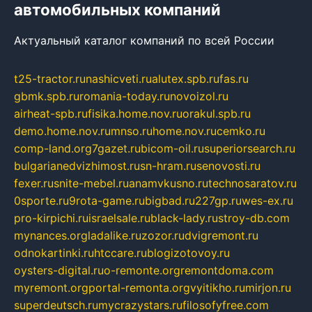
автомобильных компаний
Актуальный каталог компаний по всей России
t25-tractor.ru
nashicveti.ru
alutex.spb.ru
fas.ru
gbmk.spb.ru
romania-today.ru
novoizol.ru
airheat-spb.ru
fisika.home.nov.ru
orakul.spb.ru
demo.home.nov.ru
mnso.ru
home.nov.ru
cemko.ru
comp-land.org
7gazet.ru
bicom-oil.ru
superiorsearch.ru
bulgarianedvizhimost.ru
sn-hram.ru
senovosti.ru
fexer.ru
snite-mebel.ru
anamvkusno.ru
technosaratov.ru
0sporte.ru
9rota-game.ru
bigbad.ru
227gp.ru
wes-ex.ru
pro-kirpichi.ru
israelsale.ru
black-lady.ru
stroy-db.com
mynances.org
ladalike.ru
zozor.ru
dvigremont.ru
odnokartinki.ru
htccare.ru
blogizotovoy.ru
oysters-digital.ru
o-remonte.org
remontdoma.com
myremont.org
portal-remonta.org
vyitikho.ru
mirjon.ru
superdeutsch.ru
mycrazystars.ru
filosofyfree.com