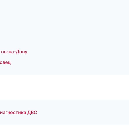
тов-на-Дону
повец
диагностика ДВС