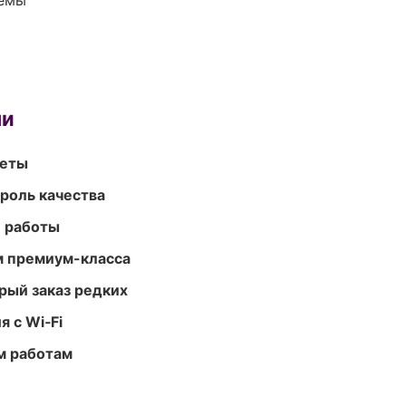
темы
ми
меты
роль качества
е работы
м премиум-класса
рый заказ редких
 с Wi‑Fi
м работам