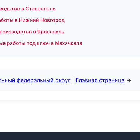
водство в Ставрополь
аботы в Нижний Новгород
производство в Ярославль
ые работы под ключ в Махачкала
альный федеральный округ
|
Главная страница
→