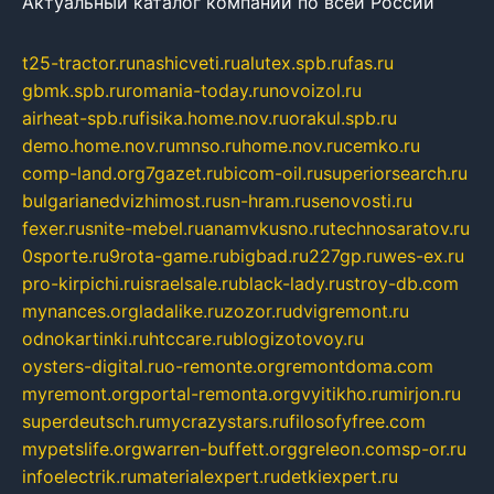
Актуальный каталог компаний по всей России
t25-tractor.ru
nashicveti.ru
alutex.spb.ru
fas.ru
gbmk.spb.ru
romania-today.ru
novoizol.ru
airheat-spb.ru
fisika.home.nov.ru
orakul.spb.ru
demo.home.nov.ru
mnso.ru
home.nov.ru
cemko.ru
comp-land.org
7gazet.ru
bicom-oil.ru
superiorsearch.ru
bulgarianedvizhimost.ru
sn-hram.ru
senovosti.ru
fexer.ru
snite-mebel.ru
anamvkusno.ru
technosaratov.ru
0sporte.ru
9rota-game.ru
bigbad.ru
227gp.ru
wes-ex.ru
pro-kirpichi.ru
israelsale.ru
black-lady.ru
stroy-db.com
mynances.org
ladalike.ru
zozor.ru
dvigremont.ru
odnokartinki.ru
htccare.ru
blogizotovoy.ru
oysters-digital.ru
o-remonte.org
remontdoma.com
myremont.org
portal-remonta.org
vyitikho.ru
mirjon.ru
superdeutsch.ru
mycrazystars.ru
filosofyfree.com
mypetslife.org
warren-buffett.org
greleon.com
sp-or.ru
infoelectrik.ru
materialexpert.ru
detkiexpert.ru