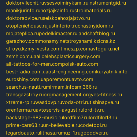
doktorvilechit.ru
vsesvoimirykami.ru
instrumentgid.ru
manikjurinfo.ru
hozjajkainfo.ru
stroimaterials.ru
doktoradvice.ru
selskoehozjajstvo.ru
otopleniehouse.ru
justinterior.ru
chastnyjdom.ru
mojateplica.ru
podelkimaster.ru
landshaftblog.ru
garazhov.com
monamy.net
stroysnami.kz
lcna.kz
stroyu.kz
my-vesta.com
timeszp.com
avtoguru.net
zsmh.com.ua
allcelebsplasticsurgery.com
all-tattoos-for-men.com
poisk-auto.com
best-radio.com.ua
ost-engineering.com
kuryatnik.info
euroshiny.com.ua
poremontuavto.com
searchus-nauti.ru
mirmam.info
smi366.ru
transgazstroy.ru
orgmanagement.org
yes-fitness.ru
xtreme-rp.ru
wasdpvp.ru
voda-otri.ru
tishinapve.ru
orenferma.ru
avtoservis-avgust.ru
lord-tv.ru
backstage-682-music.ru
lordfilm7.ru
lordfilm13.ru
prime-cars63.ru
un-believable.ru
codetool.ru
legardoauto.ru
lithasa.ru
muz-1.ru
gooddver.ru