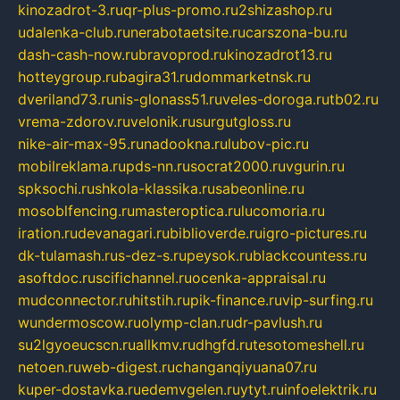
kinozadrot-3.ru
qr-plus-promo.ru
2shizashop.ru
udalenka-club.ru
nerabotaetsite.ru
carszona-bu.ru
dash-cash-now.ru
bravoprod.ru
kinozadrot13.ru
hotteygroup.ru
bagira31.ru
dommarketnsk.ru
dveriland73.ru
nis-glonass51.ru
veles-doroga.ru
tb02.ru
vrema-zdorov.ru
velonik.ru
surgutgloss.ru
nike-air-max-95.ru
nadookna.ru
lubov-pic.ru
mobilreklama.ru
pds-nn.ru
socrat2000.ru
vgurin.ru
spksochi.ru
shkola-klassika.ru
sabeonline.ru
mosoblfencing.ru
masteroptica.ru
lucomoria.ru
iration.ru
devanagari.ru
biblioverde.ru
igro-pictures.ru
dk-tulamash.ru
s-dez-s.ru
peysok.ru
blackcountess.ru
asoftdoc.ru
scifichannel.ru
ocenka-appraisal.ru
mudconnector.ru
hitstih.ru
pik-finance.ru
vip-surfing.ru
wundermoscow.ru
olymp-clan.ru
dr-pavlush.ru
su2lgyoeucscn.ru
allkmv.ru
dhgfd.ru
tesotomeshell.ru
netoen.ru
web-digest.ru
changanqiyuana07.ru
kuper-dostavka.ru
edemvgelen.ru
ytyt.ru
infoelektrik.ru