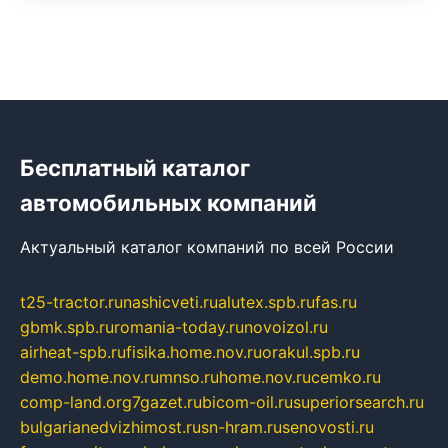
Бесплатный каталог
автомобильных компаний
Актуальный каталог компаний по всей России
t25-tractor.ru
nashicveti.ru
alutex.spb.ru
fas.ru
gbmk.spb.ru
romania-today.ru
novoizol.ru
airheat-spb.ru
fisika.home.nov.ru
orakul.spb.ru
demo.home.nov.ru
mnso.ru
home.nov.ru
cemko.ru
comp-land.org
7gazet.ru
bicom-oil.ru
superiorsearch.ru
bulgarianedvizhimost.ru
sn-hram.ru
senovosti.ru