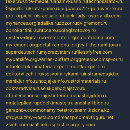
fexer.ru
snite-mebel.ru
anamvkusno.ru
technosaratov.ru
0sporte.ru
9rota-game.ru
bigbad.ru
227gp.ru
wes-ex.ru
pro-kirpichi.ru
israelsale.ru
black-lady.ru
stroy-db.com
mynances.org
ladalike.ru
zozor.ru
dvigremont.ru
odnokartinki.ru
htccare.ru
blogizotovoy.ru
oysters-digital.ru
o-remonte.org
remontdoma.com
myremont.org
portal-remonta.org
vyitikho.ru
mirjon.ru
superdeutsch.ru
mycrazystars.ru
filosofyfree.com
mypetslife.org
warren-buffett.org
greleon.com
sp-or.ru
infoelectrik.ru
materialexpert.ru
detkiexpert.ru
doktorvilechit.ru
vsesvoimirykami.ru
instrumentgid.ru
manikjurinfo.ru
hozjajkainfo.ru
stroimaterials.ru
doktoradvice.ru
selskoehozjajstvo.ru
otopleniehouse.ru
justinterior.ru
chastnyjdom.ru
mojateplica.ru
podelkimaster.ru
landshaftblog.ru
garazhov.com
monamy.net
stroysnami.kz
lcna.kz
stroyu.kz
my-vesta.com
timeszp.com
avtoguru.net
zsmh.com.ua
allcelebsplasticsurgery.com