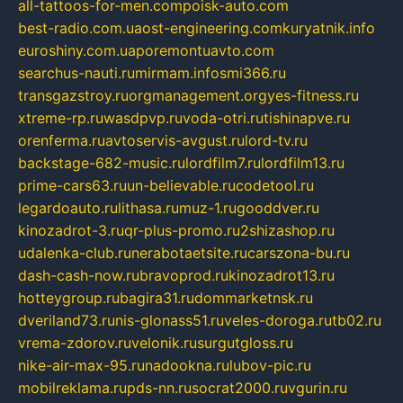
all-tattoos-for-men.com
poisk-auto.com
best-radio.com.ua
ost-engineering.com
kuryatnik.info
euroshiny.com.ua
poremontuavto.com
searchus-nauti.ru
mirmam.info
smi366.ru
transgazstroy.ru
orgmanagement.org
yes-fitness.ru
xtreme-rp.ru
wasdpvp.ru
voda-otri.ru
tishinapve.ru
orenferma.ru
avtoservis-avgust.ru
lord-tv.ru
backstage-682-music.ru
lordfilm7.ru
lordfilm13.ru
prime-cars63.ru
un-believable.ru
codetool.ru
legardoauto.ru
lithasa.ru
muz-1.ru
gooddver.ru
kinozadrot-3.ru
qr-plus-promo.ru
2shizashop.ru
udalenka-club.ru
nerabotaetsite.ru
carszona-bu.ru
dash-cash-now.ru
bravoprod.ru
kinozadrot13.ru
hotteygroup.ru
bagira31.ru
dommarketnsk.ru
dveriland73.ru
nis-glonass51.ru
veles-doroga.ru
tb02.ru
vrema-zdorov.ru
velonik.ru
surgutgloss.ru
nike-air-max-95.ru
nadookna.ru
lubov-pic.ru
mobilreklama.ru
pds-nn.ru
socrat2000.ru
vgurin.ru