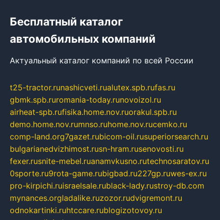
Бесплатный каталог
автомобильных компаний
Актуальный каталог компаний по всей России
t25-tractor.ru
nashicveti.ru
alutex.spb.ru
fas.ru
gbmk.spb.ru
romania-today.ru
novoizol.ru
airheat-spb.ru
fisika.home.nov.ru
orakul.spb.ru
demo.home.nov.ru
mnso.ru
home.nov.ru
cemko.ru
comp-land.org
7gazet.ru
bicom-oil.ru
superiorsearch.ru
bulgarianedvizhimost.ru
sn-hram.ru
senovosti.ru
fexer.ru
snite-mebel.ru
anamvkusno.ru
technosaratov.ru
0sporte.ru
9rota-game.ru
bigbad.ru
227gp.ru
wes-ex.ru
pro-kirpichi.ru
israelsale.ru
black-lady.ru
stroy-db.com
mynances.org
ladalike.ru
zozor.ru
dvigremont.ru
odnokartinki.ru
htccare.ru
blogizotovoy.ru