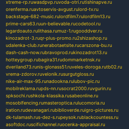
xtreme-rp.ru
wasdpvp.ru
voda-otri.ru
tishinapve.ru
orenferma.ru
avtoservis-avgust.ru
lord-tv.ru
backstage-682-music.ru
lordfilm7.ru
lordfilm13.ru
prime-cars63.ru
un-believable.ru
codetool.ru
legardoauto.ru
lithasa.ru
muz-1.ru
gooddver.ru
kinozadrot-3.ru
qr-plus-promo.ru
2shizashop.ru
udalenka-club.ru
nerabotaetsite.ru
carszona-bu.ru
dash-cash-now.ru
bravoprod.ru
kinozadrot13.ru
hotteygroup.ru
bagira31.ru
dommarketnsk.ru
dveriland73.ru
nis-glonass51.ru
veles-doroga.ru
tb02.ru
vrema-zdorov.ru
velonik.ru
surgutgloss.ru
nike-air-max-95.ru
nadookna.ru
lubov-pic.ru
mobilreklama.ru
pds-nn.ru
socrat2000.ru
vgurin.ru
spksochi.ru
shkola-klassika.ru
sabeonline.ru
mosoblfencing.ru
masteroptica.ru
lucomoria.ru
iration.ru
devanagari.ru
biblioverde.ru
igro-pictures.ru
dk-tulamash.ru
s-dez-s.ru
peysok.ru
blackcountess.ru
asoftdoc.ru
scifichannel.ru
ocenka-appraisal.ru