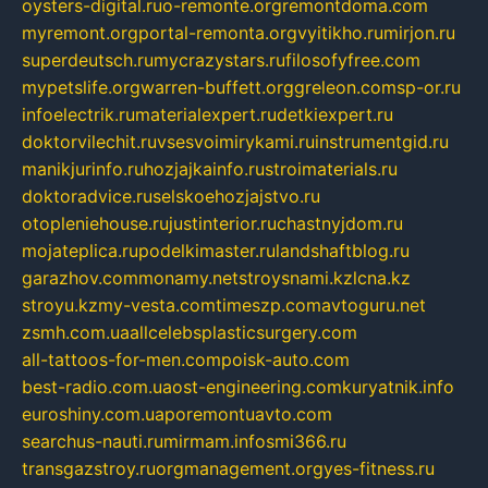
oysters-digital.ru
o-remonte.org
remontdoma.com
myremont.org
portal-remonta.org
vyitikho.ru
mirjon.ru
superdeutsch.ru
mycrazystars.ru
filosofyfree.com
mypetslife.org
warren-buffett.org
greleon.com
sp-or.ru
infoelectrik.ru
materialexpert.ru
detkiexpert.ru
doktorvilechit.ru
vsesvoimirykami.ru
instrumentgid.ru
manikjurinfo.ru
hozjajkainfo.ru
stroimaterials.ru
doktoradvice.ru
selskoehozjajstvo.ru
otopleniehouse.ru
justinterior.ru
chastnyjdom.ru
mojateplica.ru
podelkimaster.ru
landshaftblog.ru
garazhov.com
monamy.net
stroysnami.kz
lcna.kz
stroyu.kz
my-vesta.com
timeszp.com
avtoguru.net
zsmh.com.ua
allcelebsplasticsurgery.com
all-tattoos-for-men.com
poisk-auto.com
best-radio.com.ua
ost-engineering.com
kuryatnik.info
euroshiny.com.ua
poremontuavto.com
searchus-nauti.ru
mirmam.info
smi366.ru
transgazstroy.ru
orgmanagement.org
yes-fitness.ru