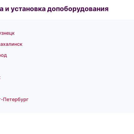
 и установка допоборудования
узнецк
Сахалинск
род
к
т-Петербург