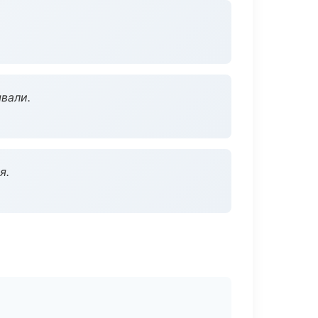
вали.
я.