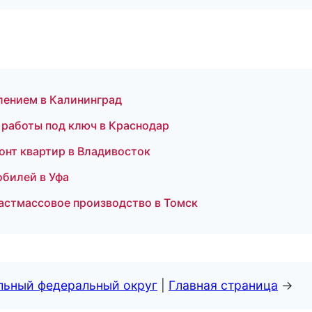
влением в Калининград
е работы под ключ в Краснодар
онт квартир в Владивосток
билей в Уфа
астмассовое производство в Томск
альный федеральный округ
|
Главная страница
→