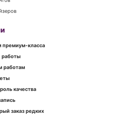
нтов
йзеров
ми
м премиум-класса
е работы
м работам
меты
роль качества
запись
рый заказ редких