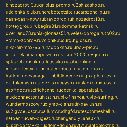
kinozadrot-3.ru
qr-plus-promo.ru
2shizashop.ru
udalenka-club.ru
nerabotaetsite.ru
carszona-bu.ru
dash-cash-now.ru
bravoprod.ru
kinozadrot13.ru
hotteygroup.ru
bagira31.ru
dommarketnsk.ru
dveriland73.ru
nis-glonass51.ru
veles-doroga.ru
tb02.ru
vrema-zdorov.ru
velonik.ru
surgutgloss.ru
nike-air-max-95.ru
nadookna.ru
lubov-pic.ru
mobilreklama.ru
pds-nn.ru
socrat2000.ru
vgurin.ru
spksochi.ru
shkola-klassika.ru
sabeonline.ru
mosoblfencing.ru
masteroptica.ru
lucomoria.ru
iration.ru
devanagari.ru
biblioverde.ru
igro-pictures.ru
dk-tulamash.ru
s-dez-s.ru
peysok.ru
blackcountess.ru
asoftdoc.ru
scifichannel.ru
ocenka-appraisal.ru
mudconnector.ru
hitstih.ru
pik-finance.ru
vip-surfing.ru
wundermoscow.ru
olymp-clan.ru
dr-pavlush.ru
su2lgyoeucscn.ru
allkmv.ru
dhgfd.ru
tesotomeshell.ru
netoen.ru
web-digest.ru
changanqiyuana07.ru
kuper-dostavka.ru
edemvgelen.ru
ytyt.ru
infoelektrik.ru