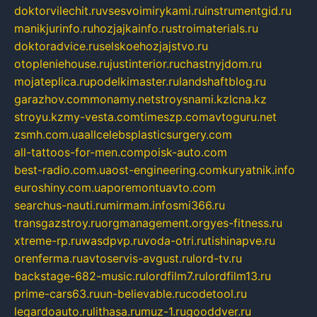
doktorvilechit.ru
vsesvoimirykami.ru
instrumentgid.ru
manikjurinfo.ru
hozjajkainfo.ru
stroimaterials.ru
doktoradvice.ru
selskoehozjajstvo.ru
otopleniehouse.ru
justinterior.ru
chastnyjdom.ru
mojateplica.ru
podelkimaster.ru
landshaftblog.ru
garazhov.com
monamy.net
stroysnami.kz
lcna.kz
stroyu.kz
my-vesta.com
timeszp.com
avtoguru.net
zsmh.com.ua
allcelebsplasticsurgery.com
all-tattoos-for-men.com
poisk-auto.com
best-radio.com.ua
ost-engineering.com
kuryatnik.info
euroshiny.com.ua
poremontuavto.com
searchus-nauti.ru
mirmam.info
smi366.ru
transgazstroy.ru
orgmanagement.org
yes-fitness.ru
xtreme-rp.ru
wasdpvp.ru
voda-otri.ru
tishinapve.ru
orenferma.ru
avtoservis-avgust.ru
lord-tv.ru
backstage-682-music.ru
lordfilm7.ru
lordfilm13.ru
prime-cars63.ru
un-believable.ru
codetool.ru
legardoauto.ru
lithasa.ru
muz-1.ru
gooddver.ru