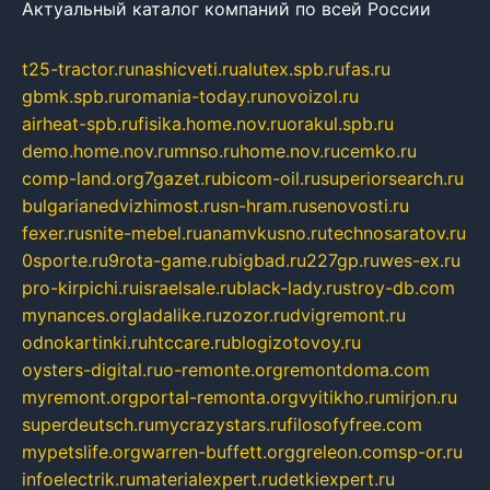
Актуальный каталог компаний по всей России
t25-tractor.ru
nashicveti.ru
alutex.spb.ru
fas.ru
gbmk.spb.ru
romania-today.ru
novoizol.ru
airheat-spb.ru
fisika.home.nov.ru
orakul.spb.ru
demo.home.nov.ru
mnso.ru
home.nov.ru
cemko.ru
comp-land.org
7gazet.ru
bicom-oil.ru
superiorsearch.ru
bulgarianedvizhimost.ru
sn-hram.ru
senovosti.ru
fexer.ru
snite-mebel.ru
anamvkusno.ru
technosaratov.ru
0sporte.ru
9rota-game.ru
bigbad.ru
227gp.ru
wes-ex.ru
pro-kirpichi.ru
israelsale.ru
black-lady.ru
stroy-db.com
mynances.org
ladalike.ru
zozor.ru
dvigremont.ru
odnokartinki.ru
htccare.ru
blogizotovoy.ru
oysters-digital.ru
o-remonte.org
remontdoma.com
myremont.org
portal-remonta.org
vyitikho.ru
mirjon.ru
superdeutsch.ru
mycrazystars.ru
filosofyfree.com
mypetslife.org
warren-buffett.org
greleon.com
sp-or.ru
infoelectrik.ru
materialexpert.ru
detkiexpert.ru