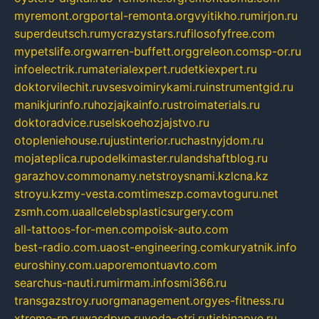
myremont.org
portal-remonta.org
vyitikho.ru
mirjon.ru
superdeutsch.ru
mycrazystars.ru
filosofyfree.com
mypetslife.org
warren-buffett.org
greleon.com
sp-or.ru
infoelectrik.ru
materialexpert.ru
detkiexpert.ru
doktorvilechit.ru
vsesvoimirykami.ru
instrumentgid.ru
manikjurinfo.ru
hozjajkainfo.ru
stroimaterials.ru
doktoradvice.ru
selskoehozjajstvo.ru
otopleniehouse.ru
justinterior.ru
chastnyjdom.ru
mojateplica.ru
podelkimaster.ru
landshaftblog.ru
garazhov.com
monamy.net
stroysnami.kz
lcna.kz
stroyu.kz
my-vesta.com
timeszp.com
avtoguru.net
zsmh.com.ua
allcelebsplasticsurgery.com
all-tattoos-for-men.com
poisk-auto.com
best-radio.com.ua
ost-engineering.com
kuryatnik.info
euroshiny.com.ua
poremontuavto.com
searchus-nauti.ru
mirmam.info
smi366.ru
transgazstroy.ru
orgmanagement.org
yes-fitness.ru
xtreme-rp.ru
wasdpvp.ru
voda-otri.ru
tishinapve.ru