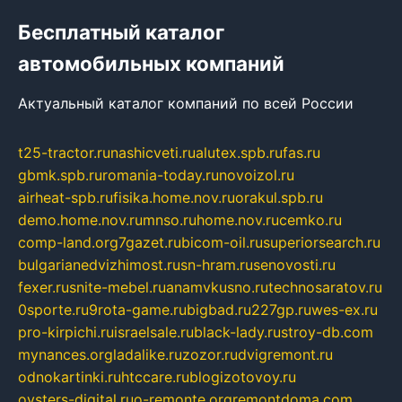
Бесплатный каталог
автомобильных компаний
Актуальный каталог компаний по всей России
t25-tractor.ru
nashicveti.ru
alutex.spb.ru
fas.ru
gbmk.spb.ru
romania-today.ru
novoizol.ru
airheat-spb.ru
fisika.home.nov.ru
orakul.spb.ru
demo.home.nov.ru
mnso.ru
home.nov.ru
cemko.ru
comp-land.org
7gazet.ru
bicom-oil.ru
superiorsearch.ru
bulgarianedvizhimost.ru
sn-hram.ru
senovosti.ru
fexer.ru
snite-mebel.ru
anamvkusno.ru
technosaratov.ru
0sporte.ru
9rota-game.ru
bigbad.ru
227gp.ru
wes-ex.ru
pro-kirpichi.ru
israelsale.ru
black-lady.ru
stroy-db.com
mynances.org
ladalike.ru
zozor.ru
dvigremont.ru
odnokartinki.ru
htccare.ru
blogizotovoy.ru
oysters-digital.ru
o-remonte.org
remontdoma.com