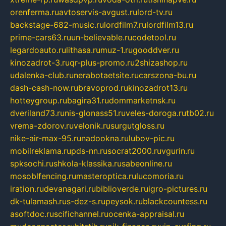
orenferma.ru
avtoservis-avgust.ru
lord-tv.ru
backstage-682-music.ru
lordfilm7.ru
lordfilm13.ru
prime-cars63.ru
un-believable.ru
codetool.ru
legardoauto.ru
lithasa.ru
muz-1.ru
gooddver.ru
kinozadrot-3.ru
qr-plus-promo.ru
2shizashop.ru
udalenka-club.ru
nerabotaetsite.ru
carszona-bu.ru
dash-cash-now.ru
bravoprod.ru
kinozadrot13.ru
hotteygroup.ru
bagira31.ru
dommarketnsk.ru
dveriland73.ru
nis-glonass51.ru
veles-doroga.ru
tb02.ru
vrema-zdorov.ru
velonik.ru
surgutgloss.ru
nike-air-max-95.ru
nadookna.ru
lubov-pic.ru
mobilreklama.ru
pds-nn.ru
socrat2000.ru
vgurin.ru
spksochi.ru
shkola-klassika.ru
sabeonline.ru
mosoblfencing.ru
masteroptica.ru
lucomoria.ru
iration.ru
devanagari.ru
biblioverde.ru
igro-pictures.ru
dk-tulamash.ru
s-dez-s.ru
peysok.ru
blackcountess.ru
asoftdoc.ru
scifichannel.ru
ocenka-appraisal.ru