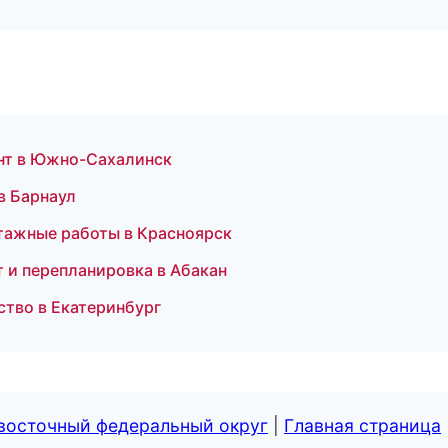
нт в Южно-Сахалинск
в Барнаул
тажные работы в Красноярск
т и перепланировка в Абакан
ство в Екатеринбург
евосточный федеральный округ
|
Главная страница