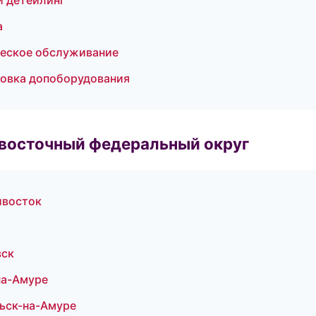
и детейлинг
а
ческое обслуживание
новка допоборудования
евосточный федеральный округ
дивосток
вск
на-Амуре
ьск-на-Амуре