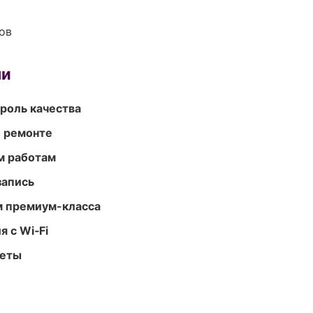
ов
ми
роль качества
и ремонте
м работам
запись
м премиум-класса
 с Wi‑Fi
меты