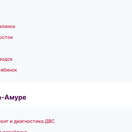
алинск
осток
водск
лябинск
а-Амуре
онт и диагностика ДВС