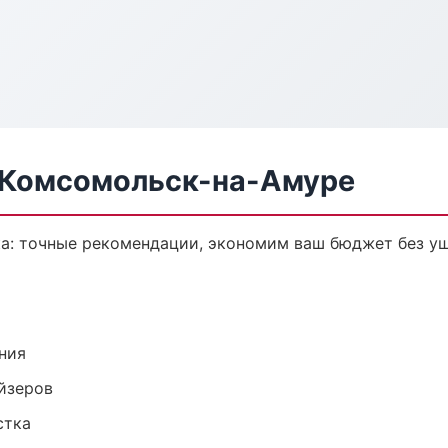
в Комсомольск-на-Амуре
ка: точные рекомендации, экономим ваш бюджет без ущ
ния
йзеров
стка