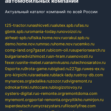
автомобильных компаний
Актуальный каталог компаний по всей России
t25-tractor.ru
nashicveti.ru
alutex.spb.ru
fas.ru
gbmk.spb.ru
romania-today.ru
novoizol.ru
airheat-spb.ru
fisika.home.nov.ru
orakul.spb.ru
demo.home.nov.ru
mnso.ru
home.nov.ru
cemko.ru
comp-land.org
7gazet.ru
bicom-oil.ru
superiorsearch.ru
bulgarianedvizhimost.ru
sn-hram.ru
senovosti.ru
fexer.ru
snite-mebel.ru
anamvkusno.ru
technosaratov.ru
0sporte.ru
9rota-game.ru
bigbad.ru
227gp.ru
wes-ex.ru
pro-kirpichi.ru
israelsale.ru
black-lady.ru
stroy-db.com
mynances.org
ladalike.ru
zozor.ru
dvigremont.ru
odnokartinki.ru
htccare.ru
blogizotovoy.ru
oysters-digital.ru
o-remonte.org
remontdoma.com
myremont.org
portal-remonta.org
vyitikho.ru
mirjon.ru
superdeutsch.ru
mycrazystars.ru
filosofyfree.com