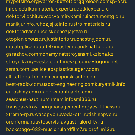
mypetslife.org
warren-buffett.org
greleon.com
sp-or.ru
infoelectrik.ru
materialexpert.ru
detkiexpert.ru
doktorvilechit.ru
vsesvoimirykami.ru
instrumentgid.ru
manikjurinfo.ru
hozjajkainfo.ru
stroimaterials.ru
doktoradvice.ru
selskoehozjajstvo.ru
otopleniehouse.ru
justinterior.ru
chastnyjdom.ru
mojateplica.ru
podelkimaster.ru
landshaftblog.ru
garazhov.com
monamy.net
stroysnami.kz
lcna.kz
stroyu.kz
my-vesta.com
timeszp.com
avtoguru.net
zsmh.com.ua
allcelebsplasticsurgery.com
all-tattoos-for-men.com
poisk-auto.com
best-radio.com.ua
ost-engineering.com
kuryatnik.info
euroshiny.com.ua
poremontuavto.com
searchus-nauti.ru
mirmam.info
smi366.ru
transgazstroy.ru
orgmanagement.org
yes-fitness.ru
xtreme-rp.ru
wasdpvp.ru
voda-otri.ru
tishinapve.ru
orenferma.ru
avtoservis-avgust.ru
lord-tv.ru
backstage-682-music.ru
lordfilm7.ru
lordfilm13.ru