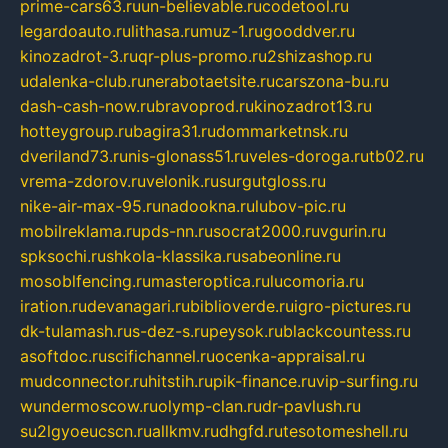
prime-cars63.ru
un-believable.ru
codetool.ru
legardoauto.ru
lithasa.ru
muz-1.ru
gooddver.ru
kinozadrot-3.ru
qr-plus-promo.ru
2shizashop.ru
udalenka-club.ru
nerabotaetsite.ru
carszona-bu.ru
dash-cash-now.ru
bravoprod.ru
kinozadrot13.ru
hotteygroup.ru
bagira31.ru
dommarketnsk.ru
dveriland73.ru
nis-glonass51.ru
veles-doroga.ru
tb02.ru
vrema-zdorov.ru
velonik.ru
surgutgloss.ru
nike-air-max-95.ru
nadookna.ru
lubov-pic.ru
mobilreklama.ru
pds-nn.ru
socrat2000.ru
vgurin.ru
spksochi.ru
shkola-klassika.ru
sabeonline.ru
mosoblfencing.ru
masteroptica.ru
lucomoria.ru
iration.ru
devanagari.ru
biblioverde.ru
igro-pictures.ru
dk-tulamash.ru
s-dez-s.ru
peysok.ru
blackcountess.ru
asoftdoc.ru
scifichannel.ru
ocenka-appraisal.ru
mudconnector.ru
hitstih.ru
pik-finance.ru
vip-surfing.ru
wundermoscow.ru
olymp-clan.ru
dr-pavlush.ru
su2lgyoeucscn.ru
allkmv.ru
dhgfd.ru
tesotomeshell.ru