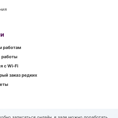
ния
ми
м работам
е работы
 с Wi‑Fi
рый заказ редких
меты
обно записаться онлайн, в зале можно поработать.