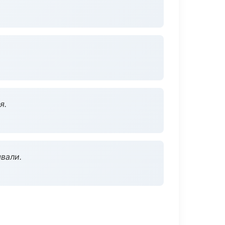
я.
вали.