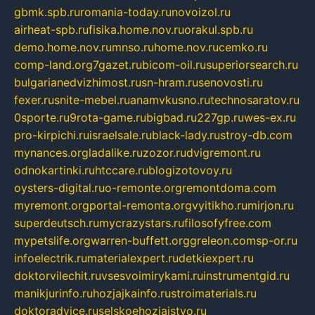
gbmk.spb.ru
romania-today.ru
novoizol.ru
airheat-spb.ru
fisika.home.nov.ru
orakul.spb.ru
demo.home.nov.ru
mnso.ru
home.nov.ru
cemko.ru
comp-land.org
7gazet.ru
bicom-oil.ru
superiorsearch.ru
bulgarianedvizhimost.ru
sn-hram.ru
senovosti.ru
fexer.ru
snite-mebel.ru
anamvkusno.ru
technosaratov.ru
0sporte.ru
9rota-game.ru
bigbad.ru
227gp.ru
wes-ex.ru
pro-kirpichi.ru
israelsale.ru
black-lady.ru
stroy-db.com
mynances.org
ladalike.ru
zozor.ru
dvigremont.ru
odnokartinki.ru
htccare.ru
blogizotovoy.ru
oysters-digital.ru
o-remonte.org
remontdoma.com
myremont.org
portal-remonta.org
vyitikho.ru
mirjon.ru
superdeutsch.ru
mycrazystars.ru
filosofyfree.com
mypetslife.org
warren-buffett.org
greleon.com
sp-or.ru
infoelectrik.ru
materialexpert.ru
detkiexpert.ru
doktorvilechit.ru
vsesvoimirykami.ru
instrumentgid.ru
manikjurinfo.ru
hozjajkainfo.ru
stroimaterials.ru
doktoradvice.ru
selskoehozjajstvo.ru