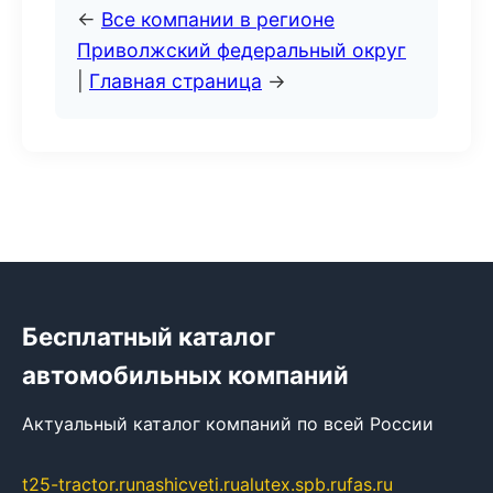
←
Все компании в регионе
Приволжский федеральный округ
|
Главная страница
→
Бесплатный каталог
автомобильных компаний
Актуальный каталог компаний по всей России
t25-tractor.ru
nashicveti.ru
alutex.spb.ru
fas.ru