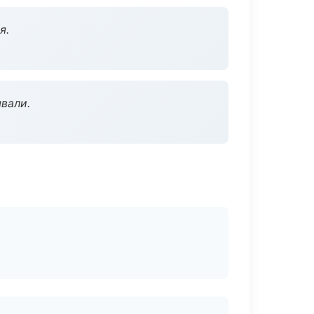
я.
вали.