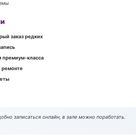
темы
ми
рый заказ редких
запись
м премиум-класса
и ремонте
меты
обно записаться онлайн, в зале можно поработать.