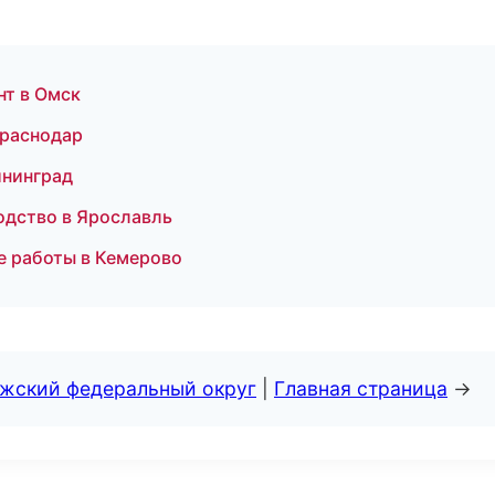
нт в Омск
Краснодар
ининград
одство в Ярославль
е работы в Кемерово
лжский федеральный округ
|
Главная страница
→