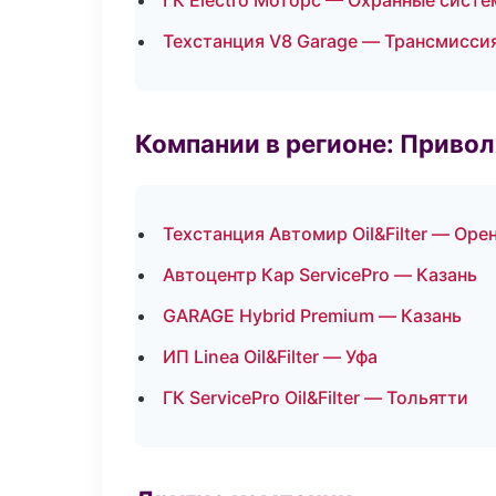
ГК Electro Моторс — Охранные систе
Техстанция V8 Garage — Трансмиссия
Компании в регионе: Приво
Техстанция Автомир Oil&Filter — Оре
Автоцентр Кар ServicePro — Казань
GARAGE Hybrid Premium — Казань
ИП Linea Oil&Filter — Уфа
ГК ServicePro Oil&Filter — Тольятти