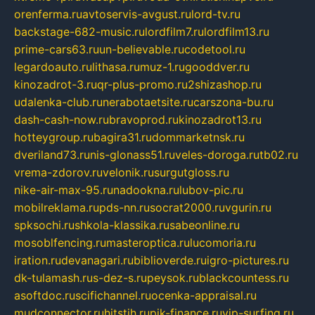
orenferma.ru
avtoservis-avgust.ru
lord-tv.ru
backstage-682-music.ru
lordfilm7.ru
lordfilm13.ru
prime-cars63.ru
un-believable.ru
codetool.ru
legardoauto.ru
lithasa.ru
muz-1.ru
gooddver.ru
kinozadrot-3.ru
qr-plus-promo.ru
2shizashop.ru
udalenka-club.ru
nerabotaetsite.ru
carszona-bu.ru
dash-cash-now.ru
bravoprod.ru
kinozadrot13.ru
hotteygroup.ru
bagira31.ru
dommarketnsk.ru
dveriland73.ru
nis-glonass51.ru
veles-doroga.ru
tb02.ru
vrema-zdorov.ru
velonik.ru
surgutgloss.ru
nike-air-max-95.ru
nadookna.ru
lubov-pic.ru
mobilreklama.ru
pds-nn.ru
socrat2000.ru
vgurin.ru
spksochi.ru
shkola-klassika.ru
sabeonline.ru
mosoblfencing.ru
masteroptica.ru
lucomoria.ru
iration.ru
devanagari.ru
biblioverde.ru
igro-pictures.ru
dk-tulamash.ru
s-dez-s.ru
peysok.ru
blackcountess.ru
asoftdoc.ru
scifichannel.ru
ocenka-appraisal.ru
mudconnector.ru
hitstih.ru
pik-finance.ru
vip-surfing.ru