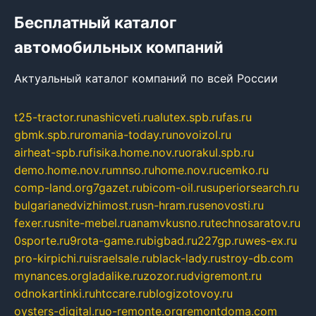
Бесплатный каталог
автомобильных компаний
Актуальный каталог компаний по всей России
t25-tractor.ru
nashicveti.ru
alutex.spb.ru
fas.ru
gbmk.spb.ru
romania-today.ru
novoizol.ru
airheat-spb.ru
fisika.home.nov.ru
orakul.spb.ru
demo.home.nov.ru
mnso.ru
home.nov.ru
cemko.ru
comp-land.org
7gazet.ru
bicom-oil.ru
superiorsearch.ru
bulgarianedvizhimost.ru
sn-hram.ru
senovosti.ru
fexer.ru
snite-mebel.ru
anamvkusno.ru
technosaratov.ru
0sporte.ru
9rota-game.ru
bigbad.ru
227gp.ru
wes-ex.ru
pro-kirpichi.ru
israelsale.ru
black-lady.ru
stroy-db.com
mynances.org
ladalike.ru
zozor.ru
dvigremont.ru
odnokartinki.ru
htccare.ru
blogizotovoy.ru
oysters-digital.ru
o-remonte.org
remontdoma.com