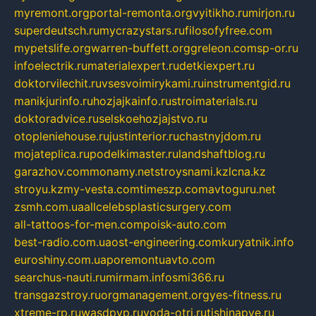
myremont.org
portal-remonta.org
vyitikho.ru
mirjon.ru
superdeutsch.ru
mycrazystars.ru
filosofyfree.com
mypetslife.org
warren-buffett.org
greleon.com
sp-or.ru
infoelectrik.ru
materialexpert.ru
detkiexpert.ru
doktorvilechit.ru
vsesvoimirykami.ru
instrumentgid.ru
manikjurinfo.ru
hozjajkainfo.ru
stroimaterials.ru
doktoradvice.ru
selskoehozjajstvo.ru
otopleniehouse.ru
justinterior.ru
chastnyjdom.ru
mojateplica.ru
podelkimaster.ru
landshaftblog.ru
garazhov.com
monamy.net
stroysnami.kz
lcna.kz
stroyu.kz
my-vesta.com
timeszp.com
avtoguru.net
zsmh.com.ua
allcelebsplasticsurgery.com
all-tattoos-for-men.com
poisk-auto.com
best-radio.com.ua
ost-engineering.com
kuryatnik.info
euroshiny.com.ua
poremontuavto.com
searchus-nauti.ru
mirmam.info
smi366.ru
transgazstroy.ru
orgmanagement.org
yes-fitness.ru
xtreme-rp.ru
wasdpvp.ru
voda-otri.ru
tishinapve.ru