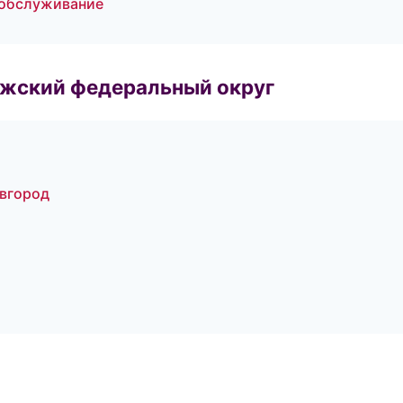
 обслуживание
лжский федеральный округ
овгород