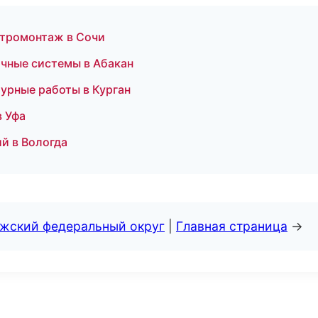
ктромонтаж в Сочи
чные системы в Абакан
урные работы в Курган
в Уфа
й в Вологда
лжский федеральный округ
|
Главная страница
→