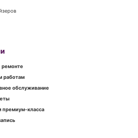
йзеров
ми
и ремонте
м работам
вное обслуживание
меты
м премиум-класса
запись