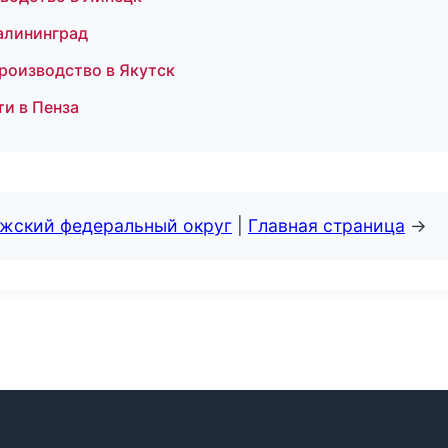
Калининград
роизводство в Якутск
ти в Пенза
лжский федеральный округ
|
Главная страница
→