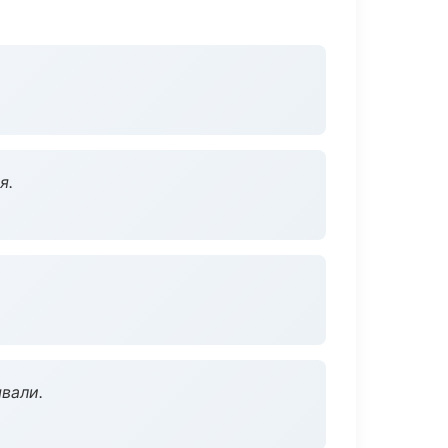
я.
вали.