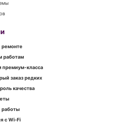
темы
ов
ми
и ремонте
м работам
м премиум-класса
рый заказ редких
роль качества
меты
е работы
 с Wi‑Fi