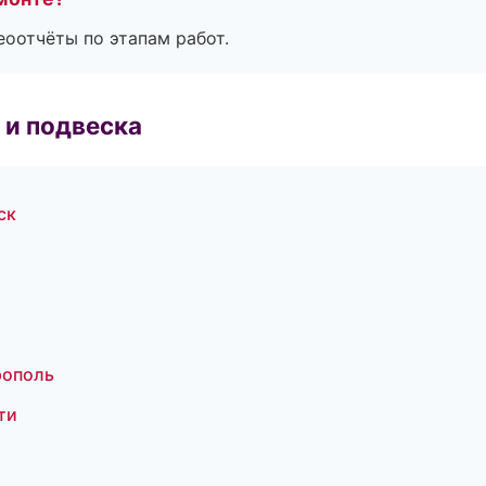
еоотчёты по этапам работ.
 и подвеска
ск
рополь
ти