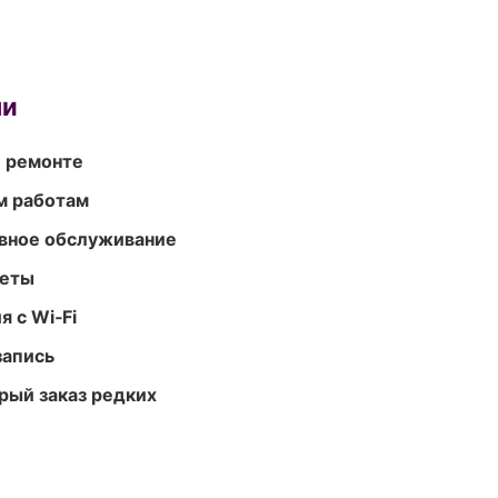
ми
и ремонте
м работам
вное обслуживание
меты
 с Wi‑Fi
запись
рый заказ редких