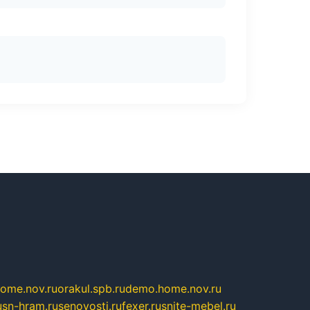
home.nov.ru
orakul.spb.ru
demo.home.nov.ru
u
sn-hram.ru
senovosti.ru
fexer.ru
snite-mebel.ru