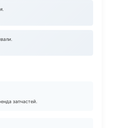
я.
вали.
енда запчастей.