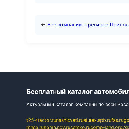
←
Все компании в регионе Приво
Бесплатный каталог автомоби
Актуальный каталог компаний по всей Рос
t25-tractor.ru
nashicveti.ru
alutex.spb.ru
fas.ru
gb
mnso.ru
home.nov.ru
cemko.ru
comp-land.org
7g