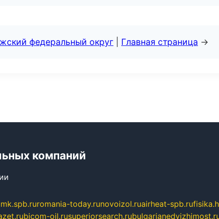
лжский федеральный округ
|
Главная страница
→
льных компаний
сии
mk.spb.ru
romania-today.ru
novoizol.ru
airheat-spb.ru
fisika.
azet.ru
bicom-oil.ru
superiorsearch.ru
bulgarianedvizhimost.r