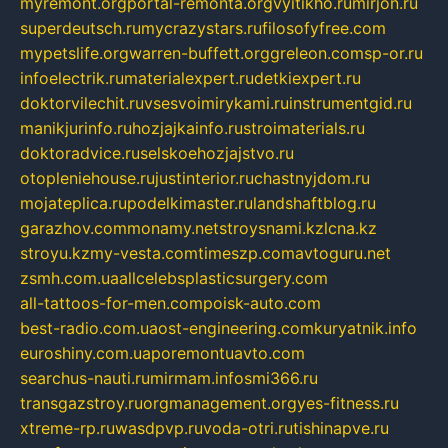
myremont.org
portal-remonta.org
vyitikho.ru
mirjon.ru
superdeutsch.ru
mycrazystars.ru
filosofyfree.com
mypetslife.org
warren-buffett.org
greleon.com
sp-or.ru
infoelectrik.ru
materialexpert.ru
detkiexpert.ru
doktorvilechit.ru
vsesvoimirykami.ru
instrumentgid.ru
manikjurinfo.ru
hozjajkainfo.ru
stroimaterials.ru
doktoradvice.ru
selskoehozjajstvo.ru
otopleniehouse.ru
justinterior.ru
chastnyjdom.ru
mojateplica.ru
podelkimaster.ru
landshaftblog.ru
garazhov.com
monamy.net
stroysnami.kz
lcna.kz
stroyu.kz
my-vesta.com
timeszp.com
avtoguru.net
zsmh.com.ua
allcelebsplasticsurgery.com
all-tattoos-for-men.com
poisk-auto.com
best-radio.com.ua
ost-engineering.com
kuryatnik.info
euroshiny.com.ua
poremontuavto.com
searchus-nauti.ru
mirmam.info
smi366.ru
transgazstroy.ru
orgmanagement.org
yes-fitness.ru
xtreme-rp.ru
wasdpvp.ru
voda-otri.ru
tishinapve.ru