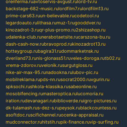
orenferma.ru
avtoservis-avgust.ru
lord-tv.ru
backstage-682-music.ru
lordfilm7.ru
lordfilm13.ru
prime-cars63.ru
un-believable.ru
codetool.ru
legardoauto.ru
lithasa.ru
muz-1.ru
gooddver.ru
kinozadrot-3.ru
qr-plus-promo.ru
2shizashop.ru
udalenka-club.ru
nerabotaetsite.ru
carszona-bu.ru
dash-cash-now.ru
bravoprod.ru
kinozadrot13.ru
hotteygroup.ru
bagira31.ru
dommarketnsk.ru
dveriland73.ru
nis-glonass51.ru
veles-doroga.ru
tb02.ru
vrema-zdorov.ru
velonik.ru
surgutgloss.ru
nike-air-max-95.ru
nadookna.ru
lubov-pic.ru
mobilreklama.ru
pds-nn.ru
socrat2000.ru
vgurin.ru
spksochi.ru
shkola-klassika.ru
sabeonline.ru
mosoblfencing.ru
masteroptica.ru
lucomoria.ru
iration.ru
devanagari.ru
biblioverde.ru
igro-pictures.ru
dk-tulamash.ru
s-dez-s.ru
peysok.ru
blackcountess.ru
asoftdoc.ru
scifichannel.ru
ocenka-appraisal.ru
mudconnector.ru
hitstih.ru
pik-finance.ru
vip-surfing.ru