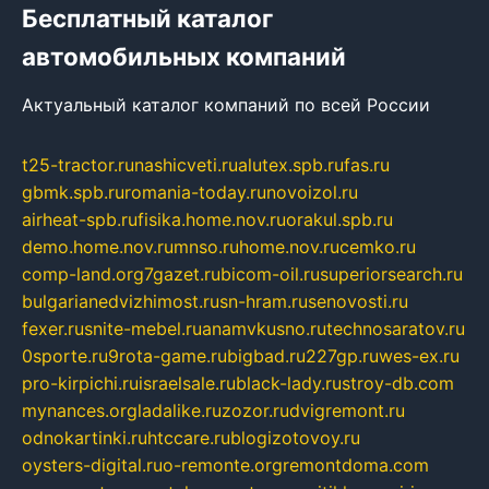
Бесплатный каталог
автомобильных компаний
Актуальный каталог компаний по всей России
t25-tractor.ru
nashicveti.ru
alutex.spb.ru
fas.ru
gbmk.spb.ru
romania-today.ru
novoizol.ru
airheat-spb.ru
fisika.home.nov.ru
orakul.spb.ru
demo.home.nov.ru
mnso.ru
home.nov.ru
cemko.ru
comp-land.org
7gazet.ru
bicom-oil.ru
superiorsearch.ru
bulgarianedvizhimost.ru
sn-hram.ru
senovosti.ru
fexer.ru
snite-mebel.ru
anamvkusno.ru
technosaratov.ru
0sporte.ru
9rota-game.ru
bigbad.ru
227gp.ru
wes-ex.ru
pro-kirpichi.ru
israelsale.ru
black-lady.ru
stroy-db.com
mynances.org
ladalike.ru
zozor.ru
dvigremont.ru
odnokartinki.ru
htccare.ru
blogizotovoy.ru
oysters-digital.ru
o-remonte.org
remontdoma.com