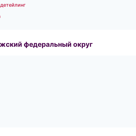
 детейлинг
а
лжский федеральный округ