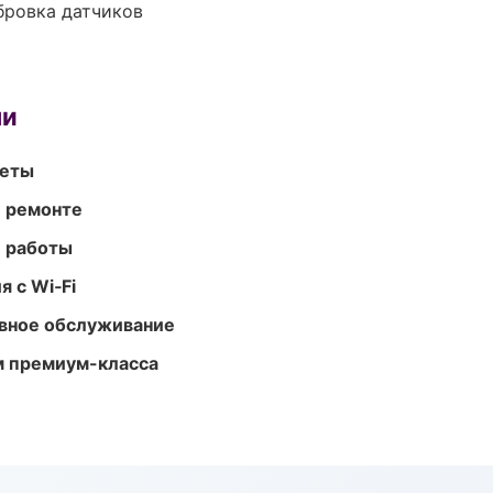
ибровка датчиков
ми
меты
и ремонте
е работы
 с Wi‑Fi
вное обслуживание
м премиум-класса