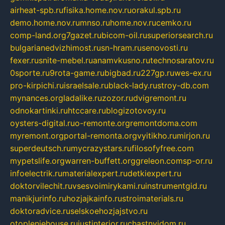
airheat-spb.ru
fisika.home.nov.ru
orakul.spb.ru
demo.home.nov.ru
mnso.ru
home.nov.ru
cemko.ru
comp-land.org
7gazet.ru
bicom-oil.ru
superiorsearch.ru
bulgarianedvizhimost.ru
sn-hram.ru
senovosti.ru
fexer.ru
snite-mebel.ru
anamvkusno.ru
technosaratov.ru
0sporte.ru
9rota-game.ru
bigbad.ru
227gp.ru
wes-ex.ru
pro-kirpichi.ru
israelsale.ru
black-lady.ru
stroy-db.com
mynances.org
ladalike.ru
zozor.ru
dvigremont.ru
odnokartinki.ru
htccare.ru
blogizotovoy.ru
oysters-digital.ru
o-remonte.org
remontdoma.com
myremont.org
portal-remonta.org
vyitikho.ru
mirjon.ru
superdeutsch.ru
mycrazystars.ru
filosofyfree.com
mypetslife.org
warren-buffett.org
greleon.com
sp-or.ru
infoelectrik.ru
materialexpert.ru
detkiexpert.ru
doktorvilechit.ru
vsesvoimirykami.ru
instrumentgid.ru
manikjurinfo.ru
hozjajkainfo.ru
stroimaterials.ru
doktoradvice.ru
selskoehozjajstvo.ru
otopleniehouse.ru
justinterior.ru
chastnyjdom.ru