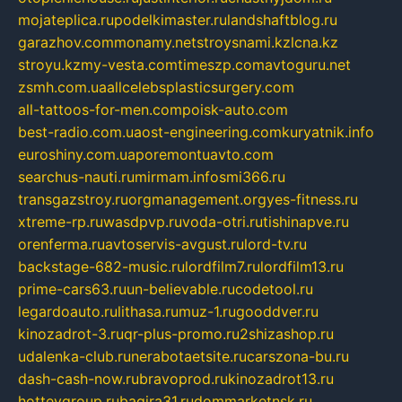
mojateplica.ru
podelkimaster.ru
landshaftblog.ru
garazhov.com
monamy.net
stroysnami.kz
lcna.kz
stroyu.kz
my-vesta.com
timeszp.com
avtoguru.net
zsmh.com.ua
allcelebsplasticsurgery.com
all-tattoos-for-men.com
poisk-auto.com
best-radio.com.ua
ost-engineering.com
kuryatnik.info
euroshiny.com.ua
poremontuavto.com
searchus-nauti.ru
mirmam.info
smi366.ru
transgazstroy.ru
orgmanagement.org
yes-fitness.ru
xtreme-rp.ru
wasdpvp.ru
voda-otri.ru
tishinapve.ru
orenferma.ru
avtoservis-avgust.ru
lord-tv.ru
backstage-682-music.ru
lordfilm7.ru
lordfilm13.ru
prime-cars63.ru
un-believable.ru
codetool.ru
legardoauto.ru
lithasa.ru
muz-1.ru
gooddver.ru
kinozadrot-3.ru
qr-plus-promo.ru
2shizashop.ru
udalenka-club.ru
nerabotaetsite.ru
carszona-bu.ru
dash-cash-now.ru
bravoprod.ru
kinozadrot13.ru
hotteygroup.ru
bagira31.ru
dommarketnsk.ru