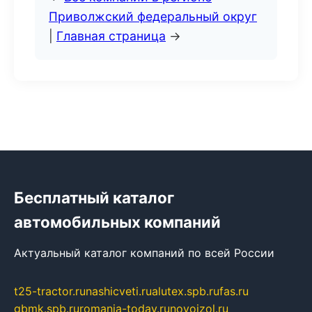
Приволжский федеральный округ
|
Главная страница
→
Бесплатный каталог
автомобильных компаний
Актуальный каталог компаний по всей России
t25-tractor.ru
nashicveti.ru
alutex.spb.ru
fas.ru
gbmk.spb.ru
romania-today.ru
novoizol.ru