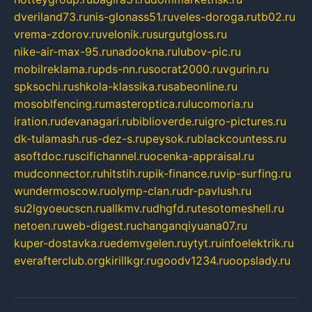
dveriland73.ru
nis-glonass51.ru
veles-doroga.ru
tb02.ru
vrema-zdorov.ru
velonik.ru
surgutgloss.ru
nike-air-max-95.ru
nadookna.ru
lubov-pic.ru
mobilreklama.ru
pds-nn.ru
socrat2000.ru
vgurin.ru
spksochi.ru
shkola-klassika.ru
sabeonline.ru
mosoblfencing.ru
masteroptica.ru
lucomoria.ru
iration.ru
devanagari.ru
biblioverde.ru
igro-pictures.ru
dk-tulamash.ru
s-dez-s.ru
peysok.ru
blackcountess.ru
asoftdoc.ru
scifichannel.ru
ocenka-appraisal.ru
mudconnector.ru
hitstih.ru
pik-finance.ru
vip-surfing.ru
wundermoscow.ru
olymp-clan.ru
dr-pavlush.ru
su2lgyoeucscn.ru
allkmv.ru
dhgfd.ru
tesotomeshell.ru
netoen.ru
web-digest.ru
changanqiyuana07.ru
kuper-dostavka.ru
edemvgelen.ru
ytyt.ru
infoelektrik.ru
everafterclub.org
kirillkgr.ru
goodv1234.ru
oopslady.ru