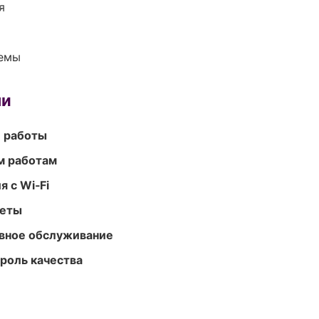
я
темы
ми
е работы
м работам
 с Wi‑Fi
меты
вное обслуживание
роль качества