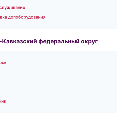
бслуживание
новка допоборудования
о-Кавказский федеральный округ
рск
чик