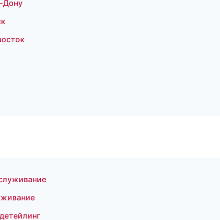
а-Дону
ск
восток
бслуживание
уживание
 детейлинг