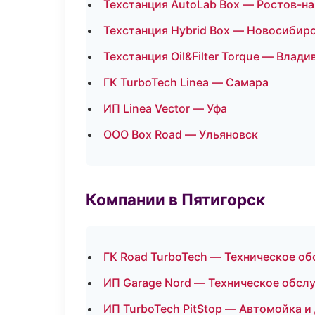
Техстанция AutoLab Box — Ростов-н
Техстанция Hybrid Box — Новосибир
Техстанция Oil&Filter Torque — Влади
ГК TurboTech Linea — Самара
ИП Linea Vector — Уфа
ООО Box Road — Ульяновск
Компании в Пятигорск
ГК Road TurboTech — Техническое о
ИП Garage Nord — Техническое обсл
ИП TurboTech PitStop — Автомойка и