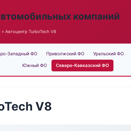
автомобильных компаний
г
» Автоцентр TurboTech V8
ро-Западный ФО
Приволжский ФО
Уральский ФО
Южный ФО
Северо-Кавказский ФО
oTech V8