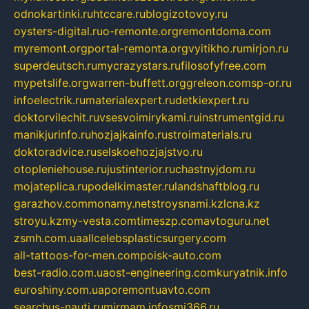
odnokartinki.ru
htccare.ru
blogizotovoy.ru
oysters-digital.ru
o-remonte.org
remontdoma.com
myremont.org
portal-remonta.org
vyitikho.ru
mirjon.ru
superdeutsch.ru
mycrazystars.ru
filosofyfree.com
mypetslife.org
warren-buffett.org
greleon.com
sp-or.ru
infoelectrik.ru
materialexpert.ru
detkiexpert.ru
doktorvilechit.ru
vsesvoimirykami.ru
instrumentgid.ru
manikjurinfo.ru
hozjajkainfo.ru
stroimaterials.ru
doktoradvice.ru
selskoehozjajstvo.ru
otopleniehouse.ru
justinterior.ru
chastnyjdom.ru
mojateplica.ru
podelkimaster.ru
landshaftblog.ru
garazhov.com
monamy.net
stroysnami.kz
lcna.kz
stroyu.kz
my-vesta.com
timeszp.com
avtoguru.net
zsmh.com.ua
allcelebsplasticsurgery.com
all-tattoos-for-men.com
poisk-auto.com
best-radio.com.ua
ost-engineering.com
kuryatnik.info
euroshiny.com.ua
poremontuavto.com
searchus-nauti.ru
mirmam.info
smi366.ru