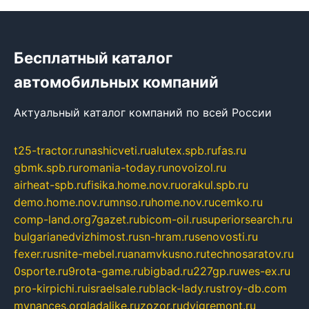
Бесплатный каталог
автомобильных компаний
Актуальный каталог компаний по всей России
t25-tractor.ru
nashicveti.ru
alutex.spb.ru
fas.ru
gbmk.spb.ru
romania-today.ru
novoizol.ru
airheat-spb.ru
fisika.home.nov.ru
orakul.spb.ru
demo.home.nov.ru
mnso.ru
home.nov.ru
cemko.ru
comp-land.org
7gazet.ru
bicom-oil.ru
superiorsearch.ru
bulgarianedvizhimost.ru
sn-hram.ru
senovosti.ru
fexer.ru
snite-mebel.ru
anamvkusno.ru
technosaratov.ru
0sporte.ru
9rota-game.ru
bigbad.ru
227gp.ru
wes-ex.ru
pro-kirpichi.ru
israelsale.ru
black-lady.ru
stroy-db.com
mynances.org
ladalike.ru
zozor.ru
dvigremont.ru