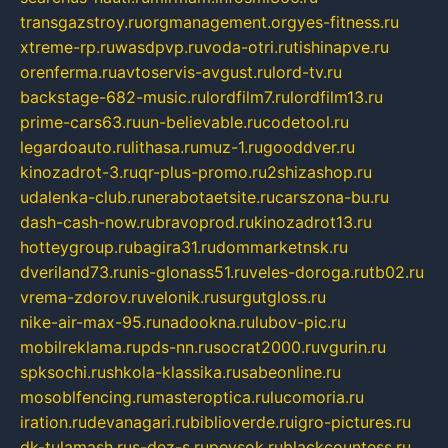
transgazstroy.ru
orgmanagement.org
yes-fitness.ru
xtreme-rp.ru
wasdpvp.ru
voda-otri.ru
tishinapve.ru
orenferma.ru
avtoservis-avgust.ru
lord-tv.ru
backstage-682-music.ru
lordfilm7.ru
lordfilm13.ru
prime-cars63.ru
un-believable.ru
codetool.ru
legardoauto.ru
lithasa.ru
muz-1.ru
gooddver.ru
kinozadrot-3.ru
qr-plus-promo.ru
2shizashop.ru
udalenka-club.ru
nerabotaetsite.ru
carszona-bu.ru
dash-cash-now.ru
bravoprod.ru
kinozadrot13.ru
hotteygroup.ru
bagira31.ru
dommarketnsk.ru
dveriland73.ru
nis-glonass51.ru
veles-doroga.ru
tb02.ru
vrema-zdorov.ru
velonik.ru
surgutgloss.ru
nike-air-max-95.ru
nadookna.ru
lubov-pic.ru
mobilreklama.ru
pds-nn.ru
socrat2000.ru
vgurin.ru
spksochi.ru
shkola-klassika.ru
sabeonline.ru
mosoblfencing.ru
masteroptica.ru
lucomoria.ru
iration.ru
devanagari.ru
biblioverde.ru
igro-pictures.ru
dk-tulamash.ru
s-dez-s.ru
peysok.ru
blackcountess.ru