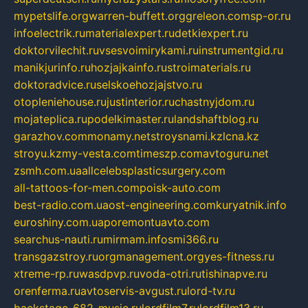
mypetslife.org
warren-buffett.org
greleon.com
sp-or.ru
infoelectrik.ru
materialexpert.ru
detkiexpert.ru
doktorvilechit.ru
vsesvoimirykami.ru
instrumentgid.ru
manikjurinfo.ru
hozjajkainfo.ru
stroimaterials.ru
doktoradvice.ru
selskoehozjajstvo.ru
otopleniehouse.ru
justinterior.ru
chastnyjdom.ru
mojateplica.ru
podelkimaster.ru
landshaftblog.ru
garazhov.com
monamy.net
stroysnami.kz
lcna.kz
stroyu.kz
my-vesta.com
timeszp.com
avtoguru.net
zsmh.com.ua
allcelebsplasticsurgery.com
all-tattoos-for-men.com
poisk-auto.com
best-radio.com.ua
ost-engineering.com
kuryatnik.info
euroshiny.com.ua
poremontuavto.com
searchus-nauti.ru
mirmam.info
smi366.ru
transgazstroy.ru
orgmanagement.org
yes-fitness.ru
xtreme-rp.ru
wasdpvp.ru
voda-otri.ru
tishinapve.ru
orenferma.ru
avtoservis-avgust.ru
lord-tv.ru