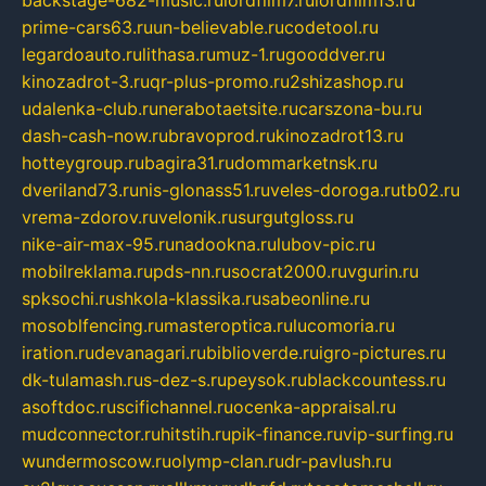
backstage-682-music.ru
lordfilm7.ru
lordfilm13.ru
prime-cars63.ru
un-believable.ru
codetool.ru
legardoauto.ru
lithasa.ru
muz-1.ru
gooddver.ru
kinozadrot-3.ru
qr-plus-promo.ru
2shizashop.ru
udalenka-club.ru
nerabotaetsite.ru
carszona-bu.ru
dash-cash-now.ru
bravoprod.ru
kinozadrot13.ru
hotteygroup.ru
bagira31.ru
dommarketnsk.ru
dveriland73.ru
nis-glonass51.ru
veles-doroga.ru
tb02.ru
vrema-zdorov.ru
velonik.ru
surgutgloss.ru
nike-air-max-95.ru
nadookna.ru
lubov-pic.ru
mobilreklama.ru
pds-nn.ru
socrat2000.ru
vgurin.ru
spksochi.ru
shkola-klassika.ru
sabeonline.ru
mosoblfencing.ru
masteroptica.ru
lucomoria.ru
iration.ru
devanagari.ru
biblioverde.ru
igro-pictures.ru
dk-tulamash.ru
s-dez-s.ru
peysok.ru
blackcountess.ru
asoftdoc.ru
scifichannel.ru
ocenka-appraisal.ru
mudconnector.ru
hitstih.ru
pik-finance.ru
vip-surfing.ru
wundermoscow.ru
olymp-clan.ru
dr-pavlush.ru