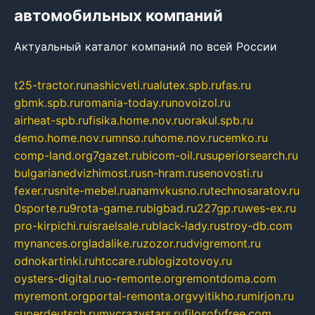
автомобильных компаний
Актуальный каталог компаний по всей России
t25-tractor.ru
nashicveti.ru
alutex.spb.ru
fas.ru
gbmk.spb.ru
romania-today.ru
novoizol.ru
airheat-spb.ru
fisika.home.nov.ru
orakul.spb.ru
demo.home.nov.ru
mnso.ru
home.nov.ru
cemko.ru
comp-land.org
7gazet.ru
bicom-oil.ru
superiorsearch.ru
bulgarianedvizhimost.ru
sn-hram.ru
senovosti.ru
fexer.ru
snite-mebel.ru
anamvkusno.ru
technosaratov.ru
0sporte.ru
9rota-game.ru
bigbad.ru
227gp.ru
wes-ex.ru
pro-kirpichi.ru
israelsale.ru
black-lady.ru
stroy-db.com
mynances.org
ladalike.ru
zozor.ru
dvigremont.ru
odnokartinki.ru
htccare.ru
blogizotovoy.ru
oysters-digital.ru
o-remonte.org
remontdoma.com
myremont.org
portal-remonta.org
vyitikho.ru
mirjon.ru
superdeutsch.ru
mycrazystars.ru
filosofyfree.com