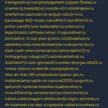
transgazstroy.ru
orgmanagement.org
yes-fitness.ru
xtreme-rp.ru
wasdpvp.ru
voda-otri.ru
tishinapve.ru
orenferma.ru
avtoservis-avgust.ru
lord-tv.ru
backstage-682-music.ru
lordfilm7.ru
lordfilm13.ru
prime-cars63.ru
un-believable.ru
codetool.ru
legardoauto.ru
lithasa.ru
muz-1.ru
gooddver.ru
kinozadrot-3.ru
qr-plus-promo.ru
2shizashop.ru
udalenka-club.ru
nerabotaetsite.ru
carszona-bu.ru
dash-cash-now.ru
bravoprod.ru
kinozadrot13.ru
hotteygroup.ru
bagira31.ru
dommarketnsk.ru
dveriland73.ru
nis-glonass51.ru
veles-doroga.ru
tb02.ru
vrema-zdorov.ru
velonik.ru
surgutgloss.ru
nike-air-max-95.ru
nadookna.ru
lubov-pic.ru
mobilreklama.ru
pds-nn.ru
socrat2000.ru
vgurin.ru
spksochi.ru
shkola-klassika.ru
sabeonline.ru
mosoblfencing.ru
masteroptica.ru
lucomoria.ru
iration.ru
devanagari.ru
biblioverde.ru
igro-pictures.ru
dk-tulamash.ru
s-dez-s.ru
peysok.ru
blackcountess.ru