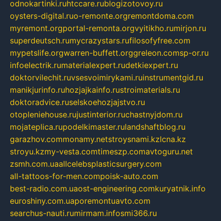
odnokartinki.ru
htccare.ru
blogizotovoy.ru
oysters-digital.ru
o-remonte.org
remontdoma.com
myremont.org
portal-remonta.org
vyitikho.ru
mirjon.ru
superdeutsch.ru
mycrazystars.ru
filosofyfree.com
mypetslife.org
warren-buffett.org
greleon.com
sp-or.ru
infoelectrik.ru
materialexpert.ru
detkiexpert.ru
doktorvilechit.ru
vsesvoimirykami.ru
instrumentgid.ru
manikjurinfo.ru
hozjajkainfo.ru
stroimaterials.ru
doktoradvice.ru
selskoehozjajstvo.ru
otopleniehouse.ru
justinterior.ru
chastnyjdom.ru
mojateplica.ru
podelkimaster.ru
landshaftblog.ru
garazhov.com
monamy.net
stroysnami.kz
lcna.kz
stroyu.kz
my-vesta.com
timeszp.com
avtoguru.net
zsmh.com.ua
allcelebsplasticsurgery.com
all-tattoos-for-men.com
poisk-auto.com
best-radio.com.ua
ost-engineering.com
kuryatnik.info
euroshiny.com.ua
poremontuavto.com
searchus-nauti.ru
mirmam.info
smi366.ru