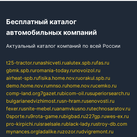
Бесплатный каталог
автомобильных компаний
Актуальный каталог компаний по всей России
t25-tractor.ru
nashicveti.ru
alutex.spb.ru
fas.ru
gbmk.spb.ru
romania-today.ru
novoizol.ru
airheat-spb.ru
fisika.home.nov.ru
orakul.spb.ru
demo.home.nov.ru
mnso.ru
home.nov.ru
cemko.ru
comp-land.org
7gazet.ru
bicom-oil.ru
superiorsearch.ru
bulgarianedvizhimost.ru
sn-hram.ru
senovosti.ru
fexer.ru
snite-mebel.ru
anamvkusno.ru
technosaratov.ru
0sporte.ru
9rota-game.ru
bigbad.ru
227gp.ru
wes-ex.ru
pro-kirpichi.ru
israelsale.ru
black-lady.ru
stroy-db.com
mynances.org
ladalike.ru
zozor.ru
dvigremont.ru