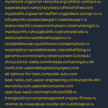
myremont.org
portal-remonta.org
vyitikho.ru
mirjon.ru
superdeutsch.ru
mycrazystars.ru
filosofyfree.com
mypetslife.org
warren-buffett.org
greleon.com
sp-or.ru
infoelectrik.ru
materialexpert.ru
detkiexpert.ru
doktorvilechit.ru
vsesvoimirykami.ru
instrumentgid.ru
manikjurinfo.ru
hozjajkainfo.ru
stroimaterials.ru
doktoradvice.ru
selskoehozjajstvo.ru
otopleniehouse.ru
justinterior.ru
chastnyjdom.ru
mojateplica.ru
podelkimaster.ru
landshaftblog.ru
garazhov.com
monamy.net
stroysnami.kz
lcna.kz
stroyu.kz
my-vesta.com
timeszp.com
avtoguru.net
zsmh.com.ua
allcelebsplasticsurgery.com
all-tattoos-for-men.com
poisk-auto.com
best-radio.com.ua
ost-engineering.com
kuryatnik.info
euroshiny.com.ua
poremontuavto.com
searchus-nauti.ru
mirmam.info
smi366.ru
transgazstroy.ru
orgmanagement.org
yes-fitness.ru
xtreme-rp.ru
wasdpvp.ru
voda-otri.ru
tishinapve.ru