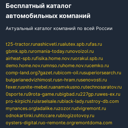
Бесплатный каталог
автомобильных компаний
Актуальный каталог компаний по всей России
t25-tractor.ru
nashicveti.ru
alutex.spb.ru
fas.ru
gbmk.spb.ru
romania-today.ru
novoizol.ru
airheat-spb.ru
fisika.home.nov.ru
orakul.spb.ru
demo.home.nov.ru
mnso.ru
home.nov.ru
cemko.ru
comp-land.org
7gazet.ru
bicom-oil.ru
superiorsearch.ru
bulgarianedvizhimost.ru
sn-hram.ru
senovosti.ru
fexer.ru
snite-mebel.ru
anamvkusno.ru
technosaratov.ru
0sporte.ru
9rota-game.ru
bigbad.ru
227gp.ru
wes-ex.ru
pro-kirpichi.ru
israelsale.ru
black-lady.ru
stroy-db.com
mynances.org
ladalike.ru
zozor.ru
dvigremont.ru
odnokartinki.ru
htccare.ru
blogizotovoy.ru
oysters-digital.ru
o-remonte.org
remontdoma.com