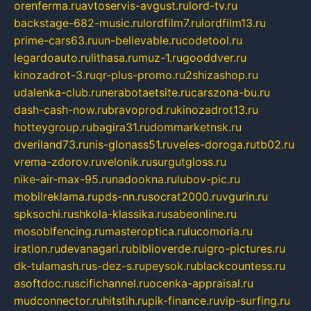
orenferma.ru
avtoservis-avgust.ru
lord-tv.ru
backstage-682-music.ru
lordfilm7.ru
lordfilm13.ru
prime-cars63.ru
un-believable.ru
codetool.ru
legardoauto.ru
lithasa.ru
muz-1.ru
gooddver.ru
kinozadrot-3.ru
qr-plus-promo.ru
2shizashop.ru
udalenka-club.ru
nerabotaetsite.ru
carszona-bu.ru
dash-cash-now.ru
bravoprod.ru
kinozadrot13.ru
hotteygroup.ru
bagira31.ru
dommarketnsk.ru
dveriland73.ru
nis-glonass51.ru
veles-doroga.ru
tb02.ru
vrema-zdorov.ru
velonik.ru
surgutgloss.ru
nike-air-max-95.ru
nadookna.ru
lubov-pic.ru
mobilreklama.ru
pds-nn.ru
socrat2000.ru
vgurin.ru
spksochi.ru
shkola-klassika.ru
sabeonline.ru
mosoblfencing.ru
masteroptica.ru
lucomoria.ru
iration.ru
devanagari.ru
biblioverde.ru
igro-pictures.ru
dk-tulamash.ru
s-dez-s.ru
peysok.ru
blackcountess.ru
asoftdoc.ru
scifichannel.ru
ocenka-appraisal.ru
mudconnector.ru
hitstih.ru
pik-finance.ru
vip-surfing.ru