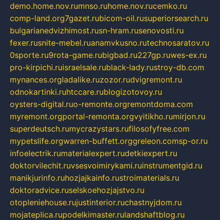
demo.home.nov.ru
mnso.ru
home.nov.ru
cemko.ru
comp-land.org
7gazet.ru
bicom-oil.ru
superiorsearch.ru
bulgarianedvizhimost.ru
sn-hram.ru
senovosti.ru
fexer.ru
snite-mebel.ru
anamvkusno.ru
technosaratov.ru
0sporte.ru
9rota-game.ru
bigbad.ru
227gp.ru
wes-ex.ru
pro-kirpichi.ru
israelsale.ru
black-lady.ru
stroy-db.com
mynances.org
ladalike.ru
zozor.ru
dvigremont.ru
odnokartinki.ru
htccare.ru
blogizotovoy.ru
oysters-digital.ru
o-remonte.org
remontdoma.com
myremont.org
portal-remonta.org
vyitikho.ru
mirjon.ru
superdeutsch.ru
mycrazystars.ru
filosofyfree.com
mypetslife.org
warren-buffett.org
greleon.com
sp-or.ru
infoelectrik.ru
materialexpert.ru
detkiexpert.ru
doktorvilechit.ru
vsesvoimirykami.ru
instrumentgid.ru
manikjurinfo.ru
hozjajkainfo.ru
stroimaterials.ru
doktoradvice.ru
selskoehozjajstvo.ru
otopleniehouse.ru
justinterior.ru
chastnyjdom.ru
mojateplica.ru
podelkimaster.ru
landshaftblog.ru