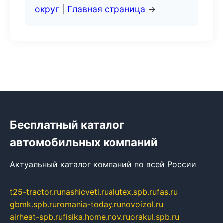
округ
|
Главная страница
→
Бесплатный каталог
автомобильных компаний
Актуальный каталог компаний по всей России
t25-tractor.ru
nashicveti.ru
alutex.spb.ru
fas.ru
gbmk.spb.ru
romania-today.ru
novoizol.ru
airheat-spb.ru
fisika.home.nov.ru
orakul.spb.ru