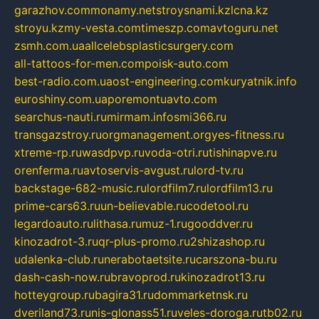
garazhov.com
monamy.net
stroysnami.kz
lcna.kz
stroyu.kz
my-vesta.com
timeszp.com
avtoguru.net
zsmh.com.ua
allcelebsplasticsurgery.com
all-tattoos-for-men.com
poisk-auto.com
best-radio.com.ua
ost-engineering.com
kuryatnik.info
euroshiny.com.ua
poremontuavto.com
searchus-nauti.ru
mirmam.info
smi366.ru
transgazstroy.ru
orgmanagement.org
yes-fitness.ru
xtreme-rp.ru
wasdpvp.ru
voda-otri.ru
tishinapve.ru
orenferma.ru
avtoservis-avgust.ru
lord-tv.ru
backstage-682-music.ru
lordfilm7.ru
lordfilm13.ru
prime-cars63.ru
un-believable.ru
codetool.ru
legardoauto.ru
lithasa.ru
muz-1.ru
gooddver.ru
kinozadrot-3.ru
qr-plus-promo.ru
2shizashop.ru
udalenka-club.ru
nerabotaetsite.ru
carszona-bu.ru
dash-cash-now.ru
bravoprod.ru
kinozadrot13.ru
hotteygroup.ru
bagira31.ru
dommarketnsk.ru
dveriland73.ru
nis-glonass51.ru
veles-doroga.ru
tb02.ru