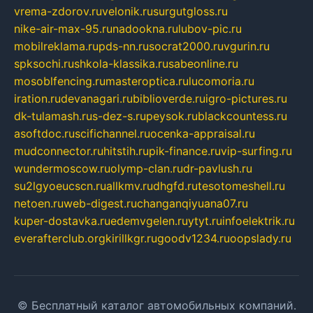
vrema-zdorov.ru
velonik.ru
surgutgloss.ru
nike-air-max-95.ru
nadookna.ru
lubov-pic.ru
mobilreklama.ru
pds-nn.ru
socrat2000.ru
vgurin.ru
spksochi.ru
shkola-klassika.ru
sabeonline.ru
mosoblfencing.ru
masteroptica.ru
lucomoria.ru
iration.ru
devanagari.ru
biblioverde.ru
igro-pictures.ru
dk-tulamash.ru
s-dez-s.ru
peysok.ru
blackcountess.ru
asoftdoc.ru
scifichannel.ru
ocenka-appraisal.ru
mudconnector.ru
hitstih.ru
pik-finance.ru
vip-surfing.ru
wundermoscow.ru
olymp-clan.ru
dr-pavlush.ru
su2lgyoeucscn.ru
allkmv.ru
dhgfd.ru
tesotomeshell.ru
netoen.ru
web-digest.ru
changanqiyuana07.ru
kuper-dostavka.ru
edemvgelen.ru
ytyt.ru
infoelektrik.ru
everafterclub.org
kirillkgr.ru
goodv1234.ru
oopslady.ru
© Бесплатный каталог автомобильных компаний.