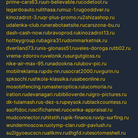
prime-cars63.ru
un-believable.ru
codetool.ru
legardoauto.ru
lithasa.ru
muz-1.ru
gooddver.ru
kinozadrot-3.ru
qr-plus-promo.ru
2shizashop.ru
udalenka-club.ru
nerabotaetsite.ru
carszona-bu.ru
dash-cash-now.ru
bravoprod.ru
kinozadrot13.ru
hotteygroup.ru
bagira31.ru
dommarketnsk.ru
dveriland73.ru
nis-glonass51.ru
veles-doroga.ru
tb02.ru
vrema-zdorov.ru
velonik.ru
surgutgloss.ru
nike-air-max-95.ru
nadookna.ru
lubov-pic.ru
mobilreklama.ru
pds-nn.ru
socrat2000.ru
vgurin.ru
spksochi.ru
shkola-klassika.ru
sabeonline.ru
mosoblfencing.ru
masteroptica.ru
lucomoria.ru
iration.ru
devanagari.ru
biblioverde.ru
igro-pictures.ru
dk-tulamash.ru
s-dez-s.ru
peysok.ru
blackcountess.ru
asoftdoc.ru
scifichannel.ru
ocenka-appraisal.ru
mudconnector.ru
hitstih.ru
pik-finance.ru
vip-surfing.ru
wundermoscow.ru
olymp-clan.ru
dr-pavlush.ru
su2lgyoeucscn.ru
allkmv.ru
dhgfd.ru
tesotomeshell.ru