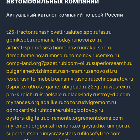
автомобильных компаний
Актуальный каталог компаний по всей России
t25-tractor.ru
nashicveti.ru
alutex.spb.ru
fas.ru
gbmk.spb.ru
romania-today.ru
novoizol.ru
airheat-spb.ru
fisika.home.nov.ru
orakul.spb.ru
demo.home.nov.ru
mnso.ru
home.nov.ru
cemko.ru
comp-land.org
7gazet.ru
bicom-oil.ru
superiorsearch.ru
bulgarianedvizhimost.ru
sn-hram.ru
senovosti.ru
fexer.ru
snite-mebel.ru
anamvkusno.ru
technosaratov.ru
0sporte.ru
9rota-game.ru
bigbad.ru
227gp.ru
wes-ex.ru
pro-kirpichi.ru
israelsale.ru
black-lady.ru
stroy-db.com
mynances.org
ladalike.ru
zozor.ru
dvigremont.ru
odnokartinki.ru
htccare.ru
blogizotovoy.ru
oysters-digital.ru
o-remonte.org
remontdoma.com
myremont.org
portal-remonta.org
vyitikho.ru
mirjon.ru
superdeutsch.ru
mycrazystars.ru
filosofyfree.com