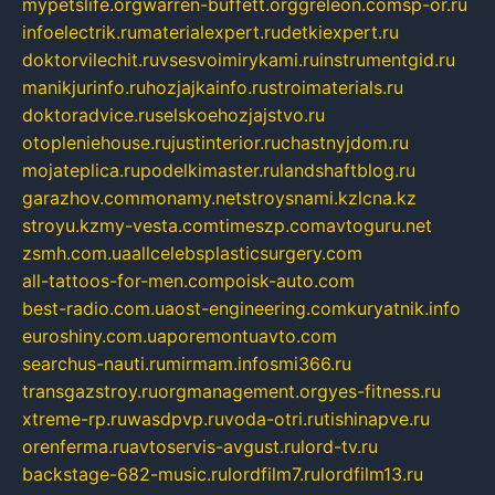
mypetslife.org
warren-buffett.org
greleon.com
sp-or.ru
infoelectrik.ru
materialexpert.ru
detkiexpert.ru
doktorvilechit.ru
vsesvoimirykami.ru
instrumentgid.ru
manikjurinfo.ru
hozjajkainfo.ru
stroimaterials.ru
doktoradvice.ru
selskoehozjajstvo.ru
otopleniehouse.ru
justinterior.ru
chastnyjdom.ru
mojateplica.ru
podelkimaster.ru
landshaftblog.ru
garazhov.com
monamy.net
stroysnami.kz
lcna.kz
stroyu.kz
my-vesta.com
timeszp.com
avtoguru.net
zsmh.com.ua
allcelebsplasticsurgery.com
all-tattoos-for-men.com
poisk-auto.com
best-radio.com.ua
ost-engineering.com
kuryatnik.info
euroshiny.com.ua
poremontuavto.com
searchus-nauti.ru
mirmam.info
smi366.ru
transgazstroy.ru
orgmanagement.org
yes-fitness.ru
xtreme-rp.ru
wasdpvp.ru
voda-otri.ru
tishinapve.ru
orenferma.ru
avtoservis-avgust.ru
lord-tv.ru
backstage-682-music.ru
lordfilm7.ru
lordfilm13.ru