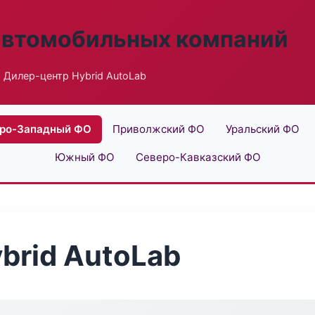
автомобильных компаний
 Дилер-центр Hybrid AutoLab
ро-Западный ФО
Приволжский ФО
Уральский ФО
Южный ФО
Северо-Кавказский ФО
brid AutoLab