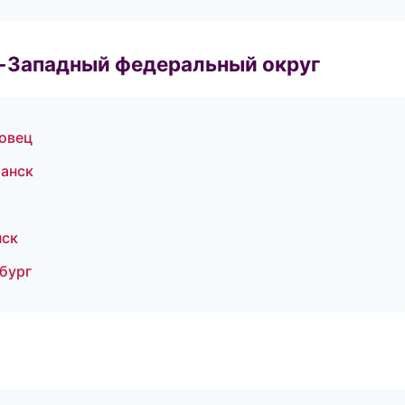
о-Западный федеральный округ
повец
манск
нск
бург