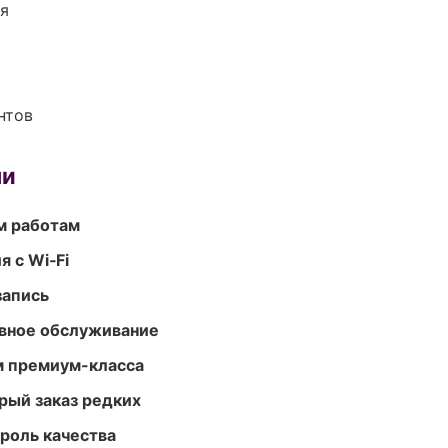
ия
нтов
ми
м работам
 с Wi‑Fi
запись
вное обслуживание
м премиум-класса
рый заказ редких
роль качества