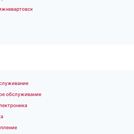
Нижневартовск
бслуживание
кое обслуживание
электроника
ка
епление