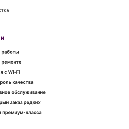
стка
ми
е работы
и ремонте
 с Wi‑Fi
роль качества
вное обслуживание
рый заказ редких
м премиум-класса