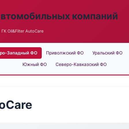
автомобильных компаний
 ГК Oil&Filter AutoCare
ро-Западный ФО
Приволжский ФО
Уральский ФО
Южный ФО
Северо-Кавказский ФО
toCare