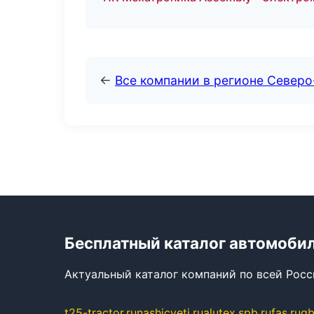
←
Все компании в регионе Север
Бесплатный каталог автомоби
Актуальный каталог компаний по всей Рос
t25-tractor.ru
nashicveti.ru
alutex.spb.ru
fas.ru
gb