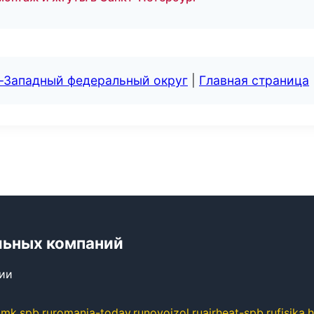
о-Западный федеральный округ
|
Главная страница
льных компаний
сии
mk.spb.ru
romania-today.ru
novoizol.ru
airheat-spb.ru
fisika.