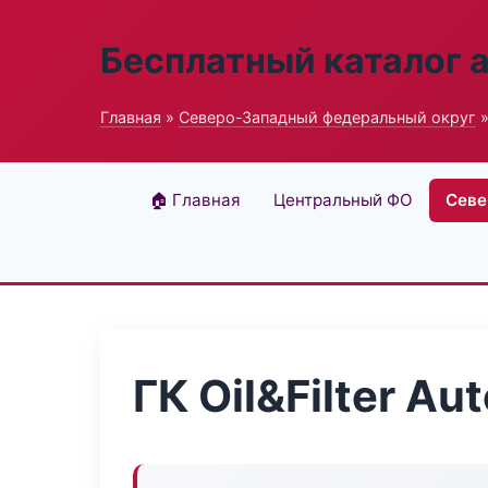
Бесплатный каталог 
Главная
»
Северо-Западный федеральный округ
»
🏠 Главная
Центральный ФО
Севе
ГК Oil&Filter Au