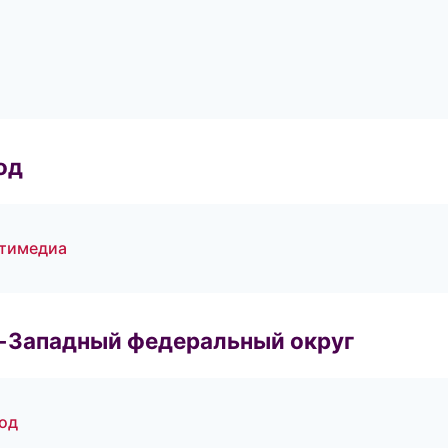
од
ьтимедиа
о-Западный федеральный округ
од