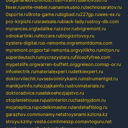
bulgarianedvizhimost.ru
sn-hram.ru
senovosti.ru
fexer.ru
snite-mebel.ru
anamvkusno.ru
technosaratov.ru
0sporte.ru
9rota-game.ru
bigbad.ru
227gp.ru
wes-ex.ru
pro-kirpichi.ru
israelsale.ru
black-lady.ru
stroy-db.com
mynances.org
ladalike.ru
zozor.ru
dvigremont.ru
odnokartinki.ru
htccare.ru
blogizotovoy.ru
oysters-digital.ru
o-remonte.org
remontdoma.com
myremont.org
portal-remonta.org
vyitikho.ru
mirjon.ru
superdeutsch.ru
mycrazystars.ru
filosofyfree.com
mypetslife.org
warren-buffett.org
greleon.com
sp-or.ru
infoelectrik.ru
materialexpert.ru
detkiexpert.ru
doktorvilechit.ru
vsesvoimirykami.ru
instrumentgid.ru
manikjurinfo.ru
hozjajkainfo.ru
stroimaterials.ru
doktoradvice.ru
selskoehozjajstvo.ru
otopleniehouse.ru
justinterior.ru
chastnyjdom.ru
mojateplica.ru
podelkimaster.ru
landshaftblog.ru
garazhov.com
monamy.net
stroysnami.kz
lcna.kz
stroyu.kz
my-vesta.com
timeszp.com
avtoguru.net