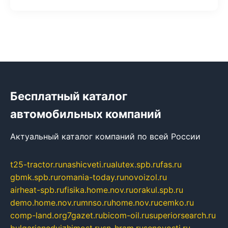
Бесплатный каталог
автомобильных компаний
Актуальный каталог компаний по всей России
t25-tractor.ru
nashicveti.ru
alutex.spb.ru
fas.ru
gbmk.spb.ru
romania-today.ru
novoizol.ru
airheat-spb.ru
fisika.home.nov.ru
orakul.spb.ru
demo.home.nov.ru
mnso.ru
home.nov.ru
cemko.ru
comp-land.org
7gazet.ru
bicom-oil.ru
superiorsearch.ru