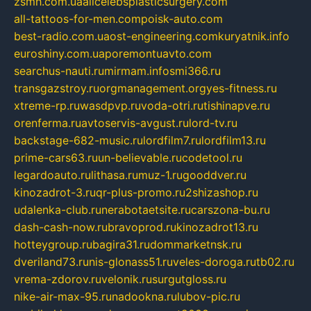
zsmh.com.ua
allcelebsplasticsurgery.com
all-tattoos-for-men.com
poisk-auto.com
best-radio.com.ua
ost-engineering.com
kuryatnik.info
euroshiny.com.ua
poremontuavto.com
searchus-nauti.ru
mirmam.info
smi366.ru
transgazstroy.ru
orgmanagement.org
yes-fitness.ru
xtreme-rp.ru
wasdpvp.ru
voda-otri.ru
tishinapve.ru
orenferma.ru
avtoservis-avgust.ru
lord-tv.ru
backstage-682-music.ru
lordfilm7.ru
lordfilm13.ru
prime-cars63.ru
un-believable.ru
codetool.ru
legardoauto.ru
lithasa.ru
muz-1.ru
gooddver.ru
kinozadrot-3.ru
qr-plus-promo.ru
2shizashop.ru
udalenka-club.ru
nerabotaetsite.ru
carszona-bu.ru
dash-cash-now.ru
bravoprod.ru
kinozadrot13.ru
hotteygroup.ru
bagira31.ru
dommarketnsk.ru
dveriland73.ru
nis-glonass51.ru
veles-doroga.ru
tb02.ru
vrema-zdorov.ru
velonik.ru
surgutgloss.ru
nike-air-max-95.ru
nadookna.ru
lubov-pic.ru