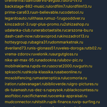
orenferma.ru
avtoservis-avgust.ru
lord-tv.ru
backstage-682-music.ru
lordfilm7.ru
lordfilm13.ru
prime-cars63.ru
un-believable.ru
codetool.ru
legardoauto.ru
lithasa.ru
muz-1.ru
gooddver.ru
kinozadrot-3.ru
qr-plus-promo.ru
2shizashop.ru
udalenka-club.ru
nerabotaetsite.ru
carszona-bu.ru
dash-cash-now.ru
bravoprod.ru
kinozadrot13.ru
hotteygroup.ru
bagira31.ru
dommarketnsk.ru
dveriland73.ru
nis-glonass51.ru
veles-doroga.ru
tb02.ru
vrema-zdorov.ru
velonik.ru
surgutgloss.ru
nike-air-max-95.ru
nadookna.ru
lubov-pic.ru
mobilreklama.ru
pds-nn.ru
socrat2000.ru
vgurin.ru
spksochi.ru
shkola-klassika.ru
sabeonline.ru
mosoblfencing.ru
masteroptica.ru
lucomoria.ru
iration.ru
devanagari.ru
biblioverde.ru
igro-pictures.ru
dk-tulamash.ru
s-dez-s.ru
peysok.ru
blackcountess.ru
asoftdoc.ru
scifichannel.ru
ocenka-appraisal.ru
mudconnector.ru
hitstih.ru
pik-finance.ru
vip-surfing.ru