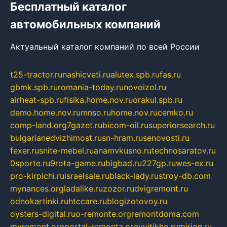
Бесплатный каталог
автомобильных компаний
Актуальный каталог компаний по всей России
t25-tractor.ru
nashicveti.ru
alutex.spb.ru
fas.ru
gbmk.spb.ru
romania-today.ru
novoizol.ru
airheat-spb.ru
fisika.home.nov.ru
orakul.spb.ru
demo.home.nov.ru
mnso.ru
home.nov.ru
cemko.ru
comp-land.org
7gazet.ru
bicom-oil.ru
superiorsearch.ru
bulgarianedvizhimost.ru
sn-hram.ru
senovosti.ru
fexer.ru
snite-mebel.ru
anamvkusno.ru
technosaratov.ru
0sporte.ru
9rota-game.ru
bigbad.ru
227gp.ru
wes-ex.ru
pro-kirpichi.ru
israelsale.ru
black-lady.ru
stroy-db.com
mynances.org
ladalike.ru
zozor.ru
dvigremont.ru
odnokartinki.ru
htccare.ru
blogizotovoy.ru
oysters-digital.ru
o-remonte.org
remontdoma.com
myremont.org
portal-remonta.org
vyitikho.ru
mirjon.ru