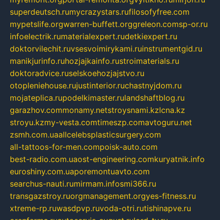
superdeutsch.ru
mycrazystars.ru
filosofyfree.com
mypetslife.org
warren-buffett.org
greleon.com
sp-or.ru
infoelectrik.ru
materialexpert.ru
detkiexpert.ru
doktorvilechit.ru
vsesvoimirykami.ru
instrumentgid.ru
manikjurinfo.ru
hozjajkainfo.ru
stroimaterials.ru
doktoradvice.ru
selskoehozjajstvo.ru
otopleniehouse.ru
justinterior.ru
chastnyjdom.ru
mojateplica.ru
podelkimaster.ru
landshaftblog.ru
garazhov.com
monamy.net
stroysnami.kz
lcna.kz
stroyu.kz
my-vesta.com
timeszp.com
avtoguru.net
zsmh.com.ua
allcelebsplasticsurgery.com
all-tattoos-for-men.com
poisk-auto.com
best-radio.com.ua
ost-engineering.com
kuryatnik.info
euroshiny.com.ua
poremontuavto.com
searchus-nauti.ru
mirmam.info
smi366.ru
transgazstroy.ru
orgmanagement.org
yes-fitness.ru
xtreme-rp.ru
wasdpvp.ru
voda-otri.ru
tishinapve.ru