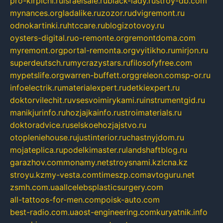
pro-kirpichi.ru
israelsale.ru
black-lady.ru
stroy-db.com
mynances.org
ladalike.ru
zozor.ru
dvigremont.ru
odnokartinki.ru
htccare.ru
blogizotovoy.ru
oysters-digital.ru
o-remonte.org
remontdoma.com
myremont.org
portal-remonta.org
vyitikho.ru
mirjon.ru
superdeutsch.ru
mycrazystars.ru
filosofyfree.com
mypetslife.org
warren-buffett.org
greleon.com
sp-or.ru
infoelectrik.ru
materialexpert.ru
detkiexpert.ru
doktorvilechit.ru
vsesvoimirykami.ru
instrumentgid.ru
manikjurinfo.ru
hozjajkainfo.ru
stroimaterials.ru
doktoradvice.ru
selskoehozjajstvo.ru
otopleniehouse.ru
justinterior.ru
chastnyjdom.ru
mojateplica.ru
podelkimaster.ru
landshaftblog.ru
garazhov.com
monamy.net
stroysnami.kz
lcna.kz
stroyu.kz
my-vesta.com
timeszp.com
avtoguru.net
zsmh.com.ua
allcelebsplasticsurgery.com
all-tattoos-for-men.com
poisk-auto.com
best-radio.com.ua
ost-engineering.com
kuryatnik.info