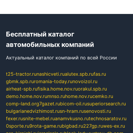
Бесплатный каталог
автомобильных компаний
Актуальный каталог компаний по всей России
t25-tractor.ru
nashicveti.ru
alutex.spb.ru
fas.ru
gbmk.spb.ru
romania-today.ru
novoizol.ru
airheat-spb.ru
fisika.home.nov.ru
orakul.spb.ru
demo.home.nov.ru
mnso.ru
home.nov.ru
cemko.ru
comp-land.org
7gazet.ru
bicom-oil.ru
superiorsearch.ru
bulgarianedvizhimost.ru
sn-hram.ru
senovosti.ru
fexer.ru
snite-mebel.ru
anamvkusno.ru
technosaratov.ru
0sporte.ru
9rota-game.ru
bigbad.ru
227gp.ru
wes-ex.ru