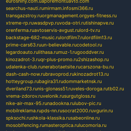
euroshiny.com.ua
poremontuavto.com
searchus-nauti.ru
mirmam.info
smi366.ru
transgazstroy.ru
orgmanagement.org
yes-fitness.ru
xtreme-rp.ru
wasdpvp.ru
voda-otri.ru
tishinapve.ru
orenferma.ru
avtoservis-avgust.ru
lord-tv.ru
backstage-682-music.ru
lordfilm7.ru
lordfilm13.ru
prime-cars63.ru
un-believable.ru
codetool.ru
legardoauto.ru
lithasa.ru
muz-1.ru
gooddver.ru
kinozadrot-3.ru
qr-plus-promo.ru
2shizashop.ru
udalenka-club.ru
nerabotaetsite.ru
carszona-bu.ru
dash-cash-now.ru
bravoprod.ru
kinozadrot13.ru
hotteygroup.ru
bagira31.ru
dommarketnsk.ru
dveriland73.ru
nis-glonass51.ru
veles-doroga.ru
tb02.ru
vrema-zdorov.ru
velonik.ru
surgutgloss.ru
nike-air-max-95.ru
nadookna.ru
lubov-pic.ru
mobilreklama.ru
pds-nn.ru
socrat2000.ru
vgurin.ru
spksochi.ru
shkola-klassika.ru
sabeonline.ru
mosoblfencing.ru
masteroptica.ru
lucomoria.ru