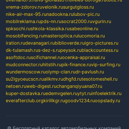
vrema-zdorov.ru
velonik.ru
surgutgloss.ru
nike-air-max-95.ru
nadookna.ru
lubov-pic.ru
mobilreklama.ru
pds-nn.ru
socrat2000.ru
vgurin.ru
spksochi.ru
shkola-klassika.ru
sabeonline.ru
mosoblfencing.ru
masteroptica.ru
lucomoria.ru
iration.ru
devanagari.ru
biblioverde.ru
igro-pictures.ru
dk-tulamash.ru
s-dez-s.ru
peysok.ru
blackcountess.ru
asoftdoc.ru
scifichannel.ru
ocenka-appraisal.ru
mudconnector.ru
hitstih.ru
pik-finance.ru
vip-surfing.ru
wundermoscow.ru
olymp-clan.ru
dr-pavlush.ru
su2lgyoeucscn.ru
allkmv.ru
dhgfd.ru
tesotomeshell.ru
netoen.ru
web-digest.ru
changanqiyuana07.ru
kuper-dostavka.ru
edemvgelen.ru
ytyt.ru
infoelektrik.ru
everafterclub.org
kirillkgr.ru
goodv1234.ru
oopslady.ru
© Бесплатный каталог автомобильных компаний.