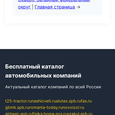
округ
|
Главная страница
→
Бесплатный каталог
автомобильных компаний
Актуальный каталог компаний по всей России
t25-tractor.ru
nashicveti.ru
alutex.spb.ru
fas.ru
gbmk.spb.ru
romania-today.ru
novoizol.ru
airheat-spb.ru
fisika.home.nov.ru
orakul.spb.ru