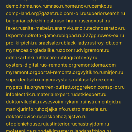
demo.home.nov.ru
mnso.ru
home.nov.ru
cemko.ru
comp-land.org
7gazet.ru
bicom-oil.ru
superiorsearch.ru
bulgarianedvizhimost.ru
sn-hram.ru
senovosti.ru
fexer.ru
snite-mebel.ru
anamvkusno.ru
technosaratov.ru
0sporte.ru
9rota-game.ru
bigbad.ru
227gp.ru
wes-ex.ru
pro-kirpichi.ru
israelsale.ru
black-lady.ru
stroy-db.com
mynances.org
ladalike.ru
zozor.ru
dvigremont.ru
odnokartinki.ru
htccare.ru
blogizotovoy.ru
oysters-digital.ru
o-remonte.org
remontdoma.com
myremont.org
portal-remonta.org
vyitikho.ru
mirjon.ru
superdeutsch.ru
mycrazystars.ru
filosofyfree.com
mypetslife.org
warren-buffett.org
greleon.com
sp-or.ru
infoelectrik.ru
materialexpert.ru
detkiexpert.ru
doktorvilechit.ru
vsesvoimirykami.ru
instrumentgid.ru
manikjurinfo.ru
hozjajkainfo.ru
stroimaterials.ru
doktoradvice.ru
selskoehozjajstvo.ru
otopleniehouse.ru
justinterior.ru
chastnyjdom.ru
mojateplica.ru
podelkimaster.ru
landshaftblog.ru