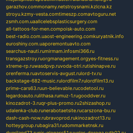
garazhov.com
monamy.net
stroysnami.kz
lcna.kz
stroyu.kz
my-vesta.com
timeszp.com
avtoguru.net
zsmh.com.ua
allcelebsplasticsurgery.com
all-tattoos-for-men.com
poisk-auto.com
best-radio.com.ua
ost-engineering.com
kuryatnik.info
euroshiny.com.ua
poremontuavto.com
searchus-nauti.ru
mirmam.info
smi366.ru
transgazstroy.ru
orgmanagement.org
yes-fitness.ru
xtreme-rp.ru
wasdpvp.ru
voda-otri.ru
tishinapve.ru
orenferma.ru
avtoservis-avgust.ru
lord-tv.ru
backstage-682-music.ru
lordfilm7.ru
lordfilm13.ru
prime-cars63.ru
un-believable.ru
codetool.ru
legardoauto.ru
lithasa.ru
muz-1.ru
gooddver.ru
kinozadrot-3.ru
qr-plus-promo.ru
2shizashop.ru
udalenka-club.ru
nerabotaetsite.ru
carszona-bu.ru
dash-cash-now.ru
bravoprod.ru
kinozadrot13.ru
hotteygroup.ru
bagira31.ru
dommarketnsk.ru
dveriland73.ru
nis-glonass51.ru
veles-doroga.ru
tb02.ru