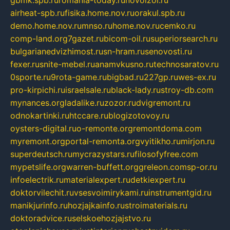
gbmk.spb.ru
romania-today.ru
novoizol.ru
airheat-spb.ru
fisika.home.nov.ru
orakul.spb.ru
demo.home.nov.ru
mnso.ru
home.nov.ru
cemko.ru
comp-land.org
7gazet.ru
bicom-oil.ru
superiorsearch.ru
bulgarianedvizhimost.ru
sn-hram.ru
senovosti.ru
fexer.ru
snite-mebel.ru
anamvkusno.ru
technosaratov.ru
0sporte.ru
9rota-game.ru
bigbad.ru
227gp.ru
wes-ex.ru
pro-kirpichi.ru
israelsale.ru
black-lady.ru
stroy-db.com
mynances.org
ladalike.ru
zozor.ru
dvigremont.ru
odnokartinki.ru
htccare.ru
blogizotovoy.ru
oysters-digital.ru
o-remonte.org
remontdoma.com
myremont.org
portal-remonta.org
vyitikho.ru
mirjon.ru
superdeutsch.ru
mycrazystars.ru
filosofyfree.com
mypetslife.org
warren-buffett.org
greleon.com
sp-or.ru
infoelectrik.ru
materialexpert.ru
detkiexpert.ru
doktorvilechit.ru
vsesvoimirykami.ru
instrumentgid.ru
manikjurinfo.ru
hozjajkainfo.ru
stroimaterials.ru
doktoradvice.ru
selskoehozjajstvo.ru