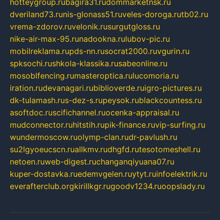
hotteygroup.ru
bagira31.ru
dommarketnsk.ru
dveriland73.ru
nis-glonass51.ru
veles-doroga.ru
tb02.ru
vrema-zdorov.ru
velonik.ru
surgutgloss.ru
nike-air-max-95.ru
nadookna.ru
lubov-pic.ru
mobilreklama.ru
pds-nn.ru
socrat2000.ru
vgurin.ru
spksochi.ru
shkola-klassika.ru
sabeonline.ru
mosoblfencing.ru
masteroptica.ru
lucomoria.ru
iration.ru
devanagari.ru
biblioverde.ru
igro-pictures.ru
dk-tulamash.ru
s-dez-s.ru
peysok.ru
blackcountess.ru
asoftdoc.ru
scifichannel.ru
ocenka-appraisal.ru
mudconnector.ru
hitstih.ru
pik-finance.ru
vip-surfing.ru
wundermoscow.ru
olymp-clan.ru
dr-pavlush.ru
su2lgyoeucscn.ru
allkmv.ru
dhgfd.ru
tesotomeshell.ru
netoen.ru
web-digest.ru
changanqiyuana07.ru
kuper-dostavka.ru
edemvgelen.ru
ytyt.ru
infoelektrik.ru
everafterclub.org
kirillkgr.ru
goodv1234.ru
oopslady.ru