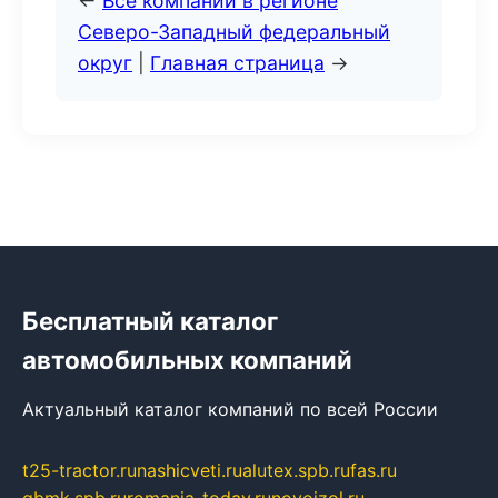
←
Все компании в регионе
Северо-Западный федеральный
округ
|
Главная страница
→
Бесплатный каталог
автомобильных компаний
Актуальный каталог компаний по всей России
t25-tractor.ru
nashicveti.ru
alutex.spb.ru
fas.ru