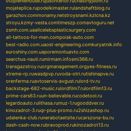
otopleniehouse.ru
justinterior.ru
chastnyjdom.ru
mojateplica.ru
podelkimaster.ru
landshaftblog.ru
garazhov.com
monamy.net
stroysnami.kz
lcna.kz
stroyu.kz
my-vesta.com
timeszp.com
avtoguru.net
zsmh.com.ua
allcelebsplasticsurgery.com
all-tattoos-for-men.com
poisk-auto.com
best-radio.com.ua
ost-engineering.com
kuryatnik.info
euroshiny.com.ua
poremontuavto.com
searchus-nauti.ru
mirmam.info
smi366.ru
transgazstroy.ru
orgmanagement.org
yes-fitness.ru
xtreme-rp.ru
wasdpvp.ru
voda-otri.ru
tishinapve.ru
orenferma.ru
avtoservis-avgust.ru
lord-tv.ru
backstage-682-music.ru
lordfilm7.ru
lordfilm13.ru
prime-cars63.ru
un-believable.ru
codetool.ru
legardoauto.ru
lithasa.ru
muz-1.ru
gooddver.ru
kinozadrot-3.ru
qr-plus-promo.ru
2shizashop.ru
udalenka-club.ru
nerabotaetsite.ru
carszona-bu.ru
dash-cash-now.ru
bravoprod.ru
kinozadrot13.ru