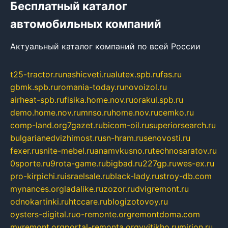
Бесплатный каталог
автомобильных компаний
Актуальный каталог компаний по всей России
t25-tractor.ru
nashicveti.ru
alutex.spb.ru
fas.ru
gbmk.spb.ru
romania-today.ru
novoizol.ru
airheat-spb.ru
fisika.home.nov.ru
orakul.spb.ru
demo.home.nov.ru
mnso.ru
home.nov.ru
cemko.ru
comp-land.org
7gazet.ru
bicom-oil.ru
superiorsearch.ru
bulgarianedvizhimost.ru
sn-hram.ru
senovosti.ru
fexer.ru
snite-mebel.ru
anamvkusno.ru
technosaratov.ru
0sporte.ru
9rota-game.ru
bigbad.ru
227gp.ru
wes-ex.ru
pro-kirpichi.ru
israelsale.ru
black-lady.ru
stroy-db.com
mynances.org
ladalike.ru
zozor.ru
dvigremont.ru
odnokartinki.ru
htccare.ru
blogizotovoy.ru
oysters-digital.ru
o-remonte.org
remontdoma.com
myremont.org
portal-remonta.org
vyitikho.ru
mirjon.ru