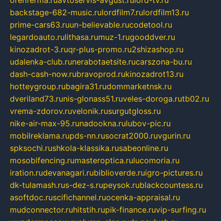
orenferma.ru
avtoservis-avgust.ru
lord-tv.ru
backstage-682-music.ru
lordfilm7.ru
lordfilm13.ru
prime-cars63.ru
un-believable.ru
codetool.ru
legardoauto.ru
lithasa.ru
muz-1.ru
gooddver.ru
kinozadrot-3.ru
qr-plus-promo.ru
2shizashop.ru
udalenka-club.ru
nerabotaetsite.ru
carszona-bu.ru
dash-cash-now.ru
bravoprod.ru
kinozadrot13.ru
hotteygroup.ru
bagira31.ru
dommarketnsk.ru
dveriland73.ru
nis-glonass51.ru
veles-doroga.ru
tb02.ru
vrema-zdorov.ru
velonik.ru
surgutgloss.ru
nike-air-max-95.ru
nadookna.ru
lubov-pic.ru
mobilreklama.ru
pds-nn.ru
socrat2000.ru
vgurin.ru
spksochi.ru
shkola-klassika.ru
sabeonline.ru
mosoblfencing.ru
masteroptica.ru
lucomoria.ru
iration.ru
devanagari.ru
biblioverde.ru
igro-pictures.ru
dk-tulamash.ru
s-dez-s.ru
peysok.ru
blackcountess.ru
asoftdoc.ru
scifichannel.ru
ocenka-appraisal.ru
mudconnector.ru
hitstih.ru
pik-finance.ru
vip-surfing.ru