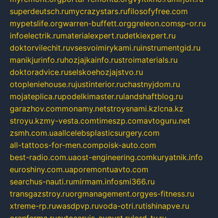
superdeutsch.ru
mycrazystars.ru
filosofyfree.com
mypetslife.org
warren-buffett.org
greleon.com
sp-or.ru
infoelectrik.ru
materialexpert.ru
detkiexpert.ru
doktorvilechit.ru
vsesvoimirykami.ru
instrumentgid.ru
manikjurinfo.ru
hozjajkainfo.ru
stroimaterials.ru
doktoradvice.ru
selskoehozjajstvo.ru
otopleniehouse.ru
justinterior.ru
chastnyjdom.ru
mojateplica.ru
podelkimaster.ru
landshaftblog.ru
garazhov.com
monamy.net
stroysnami.kz
lcna.kz
stroyu.kz
my-vesta.com
timeszp.com
avtoguru.net
zsmh.com.ua
allcelebsplasticsurgery.com
all-tattoos-for-men.com
poisk-auto.com
best-radio.com.ua
ost-engineering.com
kuryatnik.info
euroshiny.com.ua
poremontuavto.com
searchus-nauti.ru
mirmam.info
smi366.ru
transgazstroy.ru
orgmanagement.org
yes-fitness.ru
xtreme-rp.ru
wasdpvp.ru
voda-otri.ru
tishinapve.ru