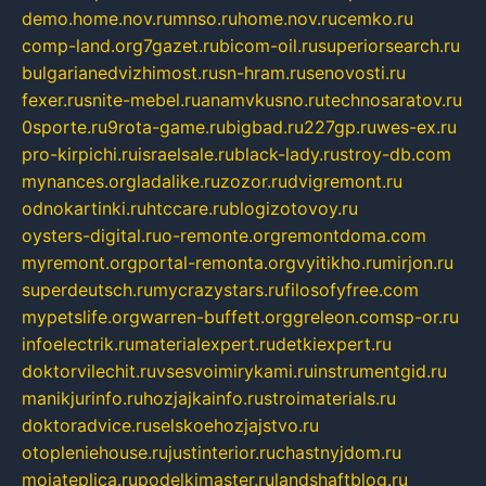
demo.home.nov.ru
mnso.ru
home.nov.ru
cemko.ru
comp-land.org
7gazet.ru
bicom-oil.ru
superiorsearch.ru
bulgarianedvizhimost.ru
sn-hram.ru
senovosti.ru
fexer.ru
snite-mebel.ru
anamvkusno.ru
technosaratov.ru
0sporte.ru
9rota-game.ru
bigbad.ru
227gp.ru
wes-ex.ru
pro-kirpichi.ru
israelsale.ru
black-lady.ru
stroy-db.com
mynances.org
ladalike.ru
zozor.ru
dvigremont.ru
odnokartinki.ru
htccare.ru
blogizotovoy.ru
oysters-digital.ru
o-remonte.org
remontdoma.com
myremont.org
portal-remonta.org
vyitikho.ru
mirjon.ru
superdeutsch.ru
mycrazystars.ru
filosofyfree.com
mypetslife.org
warren-buffett.org
greleon.com
sp-or.ru
infoelectrik.ru
materialexpert.ru
detkiexpert.ru
doktorvilechit.ru
vsesvoimirykami.ru
instrumentgid.ru
manikjurinfo.ru
hozjajkainfo.ru
stroimaterials.ru
doktoradvice.ru
selskoehozjajstvo.ru
otopleniehouse.ru
justinterior.ru
chastnyjdom.ru
mojateplica.ru
podelkimaster.ru
landshaftblog.ru