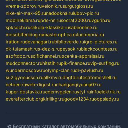
vrema-zdorov.ru
velonik.ru
surgutgloss.ru
nike-air-max-95.ru
nadookna.ru
lubov-pic.ru
mobilreklama.ru
pds-nn.ru
socrat2000.ru
vgurin.ru
spksochi.ru
shkola-klassika.ru
sabeonline.ru
mosoblfencing.ru
masteroptica.ru
lucomoria.ru
iration.ru
devanagari.ru
biblioverde.ru
igro-pictures.ru
dk-tulamash.ru
s-dez-s.ru
peysok.ru
blackcountess.ru
asoftdoc.ru
scifichannel.ru
ocenka-appraisal.ru
mudconnector.ru
hitstih.ru
pik-finance.ru
vip-surfing.ru
wundermoscow.ru
olymp-clan.ru
dr-pavlush.ru
su2lgyoeucscn.ru
allkmv.ru
dhgfd.ru
tesotomeshell.ru
netoen.ru
web-digest.ru
changanqiyuana07.ru
kuper-dostavka.ru
edemvgelen.ru
ytyt.ru
infoelektrik.ru
everafterclub.org
kirillkgr.ru
goodv1234.ru
oopslady.ru
© Бесплатный каталог автомобильных компаний.