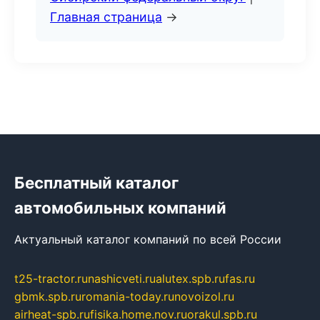
Главная страница
→
Бесплатный каталог
автомобильных компаний
Актуальный каталог компаний по всей России
t25-tractor.ru
nashicveti.ru
alutex.spb.ru
fas.ru
gbmk.spb.ru
romania-today.ru
novoizol.ru
airheat-spb.ru
fisika.home.nov.ru
orakul.spb.ru