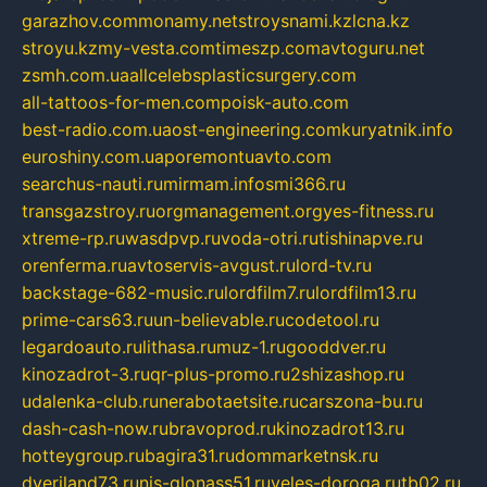
garazhov.com
monamy.net
stroysnami.kz
lcna.kz
stroyu.kz
my-vesta.com
timeszp.com
avtoguru.net
zsmh.com.ua
allcelebsplasticsurgery.com
all-tattoos-for-men.com
poisk-auto.com
best-radio.com.ua
ost-engineering.com
kuryatnik.info
euroshiny.com.ua
poremontuavto.com
searchus-nauti.ru
mirmam.info
smi366.ru
transgazstroy.ru
orgmanagement.org
yes-fitness.ru
xtreme-rp.ru
wasdpvp.ru
voda-otri.ru
tishinapve.ru
orenferma.ru
avtoservis-avgust.ru
lord-tv.ru
backstage-682-music.ru
lordfilm7.ru
lordfilm13.ru
prime-cars63.ru
un-believable.ru
codetool.ru
legardoauto.ru
lithasa.ru
muz-1.ru
gooddver.ru
kinozadrot-3.ru
qr-plus-promo.ru
2shizashop.ru
udalenka-club.ru
nerabotaetsite.ru
carszona-bu.ru
dash-cash-now.ru
bravoprod.ru
kinozadrot13.ru
hotteygroup.ru
bagira31.ru
dommarketnsk.ru
dveriland73.ru
nis-glonass51.ru
veles-doroga.ru
tb02.ru