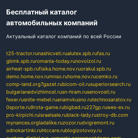
Бесплатный каталог
автомобильных компаний
Актуальный каталог компаний по всей России
t25-tractor.ru
nashicveti.ru
alutex.spb.ru
fas.ru
gbmk.spb.ru
romania-today.ru
novoizol.ru
airheat-spb.ru
fisika.home.nov.ru
orakul.spb.ru
demo.home.nov.ru
mnso.ru
home.nov.ru
cemko.ru
comp-land.org
7gazet.ru
bicom-oil.ru
superiorsearch.ru
bulgarianedvizhimost.ru
sn-hram.ru
senovosti.ru
fexer.ru
snite-mebel.ru
anamvkusno.ru
technosaratov.ru
0sporte.ru
9rota-game.ru
bigbad.ru
227gp.ru
wes-ex.ru
pro-kirpichi.ru
israelsale.ru
black-lady.ru
stroy-db.com
mynances.org
ladalike.ru
zozor.ru
dvigremont.ru
odnokartinki.ru
htccare.ru
blogizotovoy.ru