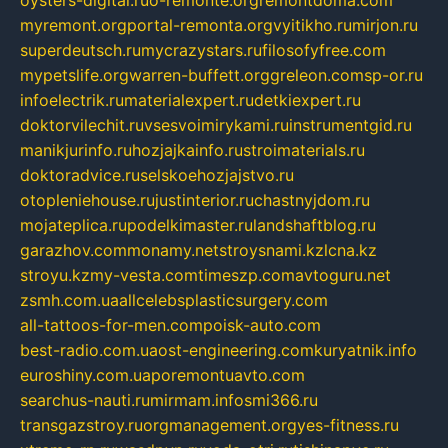
oysters-digital.ru
o-remonte.org
remontdoma.com
myremont.org
portal-remonta.org
vyitikho.ru
mirjon.ru
superdeutsch.ru
mycrazystars.ru
filosofyfree.com
mypetslife.org
warren-buffett.org
greleon.com
sp-or.ru
infoelectrik.ru
materialexpert.ru
detkiexpert.ru
doktorvilechit.ru
vsesvoimirykami.ru
instrumentgid.ru
manikjurinfo.ru
hozjajkainfo.ru
stroimaterials.ru
doktoradvice.ru
selskoehozjajstvo.ru
otopleniehouse.ru
justinterior.ru
chastnyjdom.ru
mojateplica.ru
podelkimaster.ru
landshaftblog.ru
garazhov.com
monamy.net
stroysnami.kz
lcna.kz
stroyu.kz
my-vesta.com
timeszp.com
avtoguru.net
zsmh.com.ua
allcelebsplasticsurgery.com
all-tattoos-for-men.com
poisk-auto.com
best-radio.com.ua
ost-engineering.com
kuryatnik.info
euroshiny.com.ua
poremontuavto.com
searchus-nauti.ru
mirmam.info
smi366.ru
transgazstroy.ru
orgmanagement.org
yes-fitness.ru