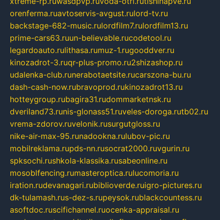
xtreme-rp.ru
wasdpvp.ru
voda-otri.ru
tishinapve.ru
orenferma.ru
avtoservis-avgust.ru
lord-tv.ru
backstage-682-music.ru
lordfilm7.ru
lordfilm13.ru
prime-cars63.ru
un-believable.ru
codetool.ru
legardoauto.ru
lithasa.ru
muz-1.ru
gooddver.ru
kinozadrot-3.ru
qr-plus-promo.ru
2shizashop.ru
udalenka-club.ru
nerabotaetsite.ru
carszona-bu.ru
dash-cash-now.ru
bravoprod.ru
kinozadrot13.ru
hotteygroup.ru
bagira31.ru
dommarketnsk.ru
dveriland73.ru
nis-glonass51.ru
veles-doroga.ru
tb02.ru
vrema-zdorov.ru
velonik.ru
surgutgloss.ru
nike-air-max-95.ru
nadookna.ru
lubov-pic.ru
mobilreklama.ru
pds-nn.ru
socrat2000.ru
vgurin.ru
spksochi.ru
shkola-klassika.ru
sabeonline.ru
mosoblfencing.ru
masteroptica.ru
lucomoria.ru
iration.ru
devanagari.ru
biblioverde.ru
igro-pictures.ru
dk-tulamash.ru
s-dez-s.ru
peysok.ru
blackcountess.ru
asoftdoc.ru
scifichannel.ru
ocenka-appraisal.ru