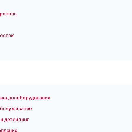
врополь
восток
овка допоборудования
обслуживание
 и детейлинг
епление