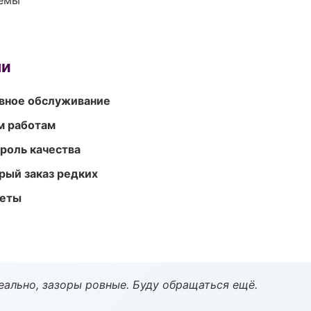
темы
ми
вное обслуживание
м работам
роль качества
рый заказ редких
меты
еально, зазоры ровные. Буду обращаться ещё.