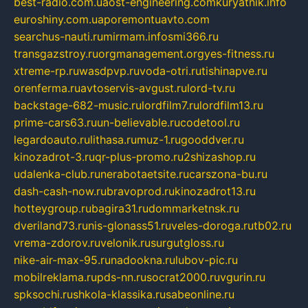
best-radio.com.ua
ost-engineering.com
kuryatnik.info
euroshiny.com.ua
poremontuavto.com
searchus-nauti.ru
mirmam.info
smi366.ru
transgazstroy.ru
orgmanagement.org
yes-fitness.ru
xtreme-rp.ru
wasdpvp.ru
voda-otri.ru
tishinapve.ru
orenferma.ru
avtoservis-avgust.ru
lord-tv.ru
backstage-682-music.ru
lordfilm7.ru
lordfilm13.ru
prime-cars63.ru
un-believable.ru
codetool.ru
legardoauto.ru
lithasa.ru
muz-1.ru
gooddver.ru
kinozadrot-3.ru
qr-plus-promo.ru
2shizashop.ru
udalenka-club.ru
nerabotaetsite.ru
carszona-bu.ru
dash-cash-now.ru
bravoprod.ru
kinozadrot13.ru
hotteygroup.ru
bagira31.ru
dommarketnsk.ru
dveriland73.ru
nis-glonass51.ru
veles-doroga.ru
tb02.ru
vrema-zdorov.ru
velonik.ru
surgutgloss.ru
nike-air-max-95.ru
nadookna.ru
lubov-pic.ru
mobilreklama.ru
pds-nn.ru
socrat2000.ru
vgurin.ru
spksochi.ru
shkola-klassika.ru
sabeonline.ru