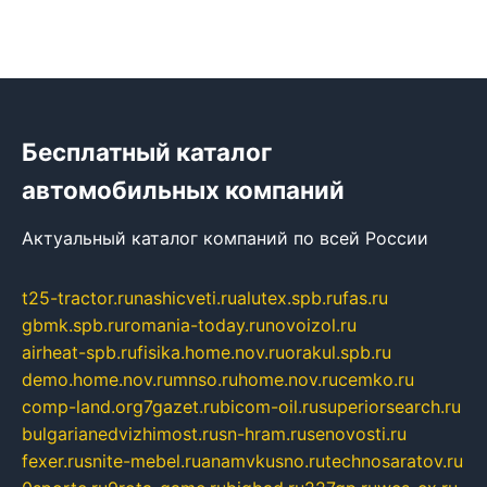
Бесплатный каталог
автомобильных компаний
Актуальный каталог компаний по всей России
t25-tractor.ru
nashicveti.ru
alutex.spb.ru
fas.ru
gbmk.spb.ru
romania-today.ru
novoizol.ru
airheat-spb.ru
fisika.home.nov.ru
orakul.spb.ru
demo.home.nov.ru
mnso.ru
home.nov.ru
cemko.ru
comp-land.org
7gazet.ru
bicom-oil.ru
superiorsearch.ru
bulgarianedvizhimost.ru
sn-hram.ru
senovosti.ru
fexer.ru
snite-mebel.ru
anamvkusno.ru
technosaratov.ru