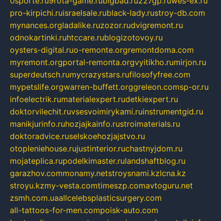
0sporte.ru
9rota-game.ru
bigbad.ru
227gp.ru
wes-ex.ru
pro-kirpichi.ru
israelsale.ru
black-lady.ru
stroy-db.com
mynances.org
ladalike.ru
zozor.ru
dvigremont.ru
odnokartinki.ru
htccare.ru
blogizotovoy.ru
oysters-digital.ru
o-remonte.org
remontdoma.com
myremont.org
portal-remonta.org
vyitikho.ru
mirjon.ru
superdeutsch.ru
mycrazystars.ru
filosofyfree.com
mypetslife.org
warren-buffett.org
greleon.com
sp-or.ru
infoelectrik.ru
materialexpert.ru
detkiexpert.ru
doktorvilechit.ru
vsesvoimirykami.ru
instrumentgid.ru
manikjurinfo.ru
hozjajkainfo.ru
stroimaterials.ru
doktoradvice.ru
selskoehozjajstvo.ru
otopleniehouse.ru
justinterior.ru
chastnyjdom.ru
mojateplica.ru
podelkimaster.ru
landshaftblog.ru
garazhov.com
monamy.net
stroysnami.kz
lcna.kz
stroyu.kz
my-vesta.com
timeszp.com
avtoguru.net
zsmh.com.ua
allcelebsplasticsurgery.com
all-tattoos-for-men.com
poisk-auto.com