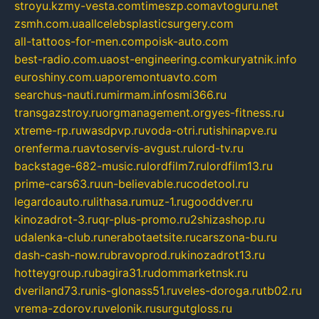
stroyu.kz
my-vesta.com
timeszp.com
avtoguru.net
zsmh.com.ua
allcelebsplasticsurgery.com
all-tattoos-for-men.com
poisk-auto.com
best-radio.com.ua
ost-engineering.com
kuryatnik.info
euroshiny.com.ua
poremontuavto.com
searchus-nauti.ru
mirmam.info
smi366.ru
transgazstroy.ru
orgmanagement.org
yes-fitness.ru
xtreme-rp.ru
wasdpvp.ru
voda-otri.ru
tishinapve.ru
orenferma.ru
avtoservis-avgust.ru
lord-tv.ru
backstage-682-music.ru
lordfilm7.ru
lordfilm13.ru
prime-cars63.ru
un-believable.ru
codetool.ru
legardoauto.ru
lithasa.ru
muz-1.ru
gooddver.ru
kinozadrot-3.ru
qr-plus-promo.ru
2shizashop.ru
udalenka-club.ru
nerabotaetsite.ru
carszona-bu.ru
dash-cash-now.ru
bravoprod.ru
kinozadrot13.ru
hotteygroup.ru
bagira31.ru
dommarketnsk.ru
dveriland73.ru
nis-glonass51.ru
veles-doroga.ru
tb02.ru
vrema-zdorov.ru
velonik.ru
surgutgloss.ru