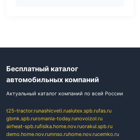
Бесплатный каталог
автомобильных компаний
Актуальный каталог компаний по всей России
t25-tractor.ru
nashicveti.ru
alutex.spb.ru
fas.ru
gbmk.spb.ru
romania-today.ru
novoizol.ru
airheat-spb.ru
fisika.home.nov.ru
orakul.spb.ru
demo.home.nov.ru
mnso.ru
home.nov.ru
cemko.ru