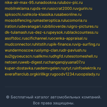
nike-air-max-95.ru
nadookna.ru
lubov-pic.ru
mobilreklama.ru
pds-nn.ru
socrat2000.ru
vgurin.ru
spksochi.ru
shkola-klassika.ru
sabeonline.ru
mosoblfencing.ru
masteroptica.ru
lucomoria.ru
iration.ru
devanagari.ru
biblioverde.ru
igro-pictures.ru
dk-tulamash.ru
s-dez-s.ru
peysok.ru
blackcountess.ru
asoftdoc.ru
scifichannel.ru
ocenka-appraisal.ru
mudconnector.ru
hitstih.ru
pik-finance.ru
vip-surfing.ru
wundermoscow.ru
olymp-clan.ru
dr-pavlush.ru
su2lgyoeucscn.ru
allkmv.ru
dhgfd.ru
tesotomeshell.ru
netoen.ru
web-digest.ru
changanqiyuana07.ru
kuper-dostavka.ru
edemvgelen.ru
ytyt.ru
infoelektrik.ru
everafterclub.org
kirillkgr.ru
goodv1234.ru
oopslady.ru
© Бесплатный каталог автомобильных компаний.
Все права защищены.