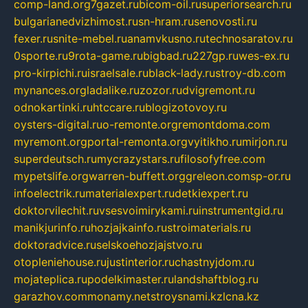
comp-land.org
7gazet.ru
bicom-oil.ru
superiorsearch.ru
bulgarianedvizhimost.ru
sn-hram.ru
senovosti.ru
fexer.ru
snite-mebel.ru
anamvkusno.ru
technosaratov.ru
0sporte.ru
9rota-game.ru
bigbad.ru
227gp.ru
wes-ex.ru
pro-kirpichi.ru
israelsale.ru
black-lady.ru
stroy-db.com
mynances.org
ladalike.ru
zozor.ru
dvigremont.ru
odnokartinki.ru
htccare.ru
blogizotovoy.ru
oysters-digital.ru
o-remonte.org
remontdoma.com
myremont.org
portal-remonta.org
vyitikho.ru
mirjon.ru
superdeutsch.ru
mycrazystars.ru
filosofyfree.com
mypetslife.org
warren-buffett.org
greleon.com
sp-or.ru
infoelectrik.ru
materialexpert.ru
detkiexpert.ru
doktorvilechit.ru
vsesvoimirykami.ru
instrumentgid.ru
manikjurinfo.ru
hozjajkainfo.ru
stroimaterials.ru
doktoradvice.ru
selskoehozjajstvo.ru
otopleniehouse.ru
justinterior.ru
chastnyjdom.ru
mojateplica.ru
podelkimaster.ru
landshaftblog.ru
garazhov.com
monamy.net
stroysnami.kz
lcna.kz