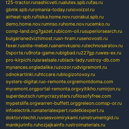
t25-tractor.ru
nashicveti.ru
alutex.spb.ru
fas.ru
gbmk.spb.ru
romania-today.ru
novoizol.ru
airheat-spb.ru
fisika.home.nov.ru
orakul.spb.ru
demo.home.nov.ru
mnso.ru
home.nov.ru
cemko.ru
comp-land.org
7gazet.ru
bicom-oil.ru
superiorsearch.ru
bulgarianedvizhimost.ru
sn-hram.ru
senovosti.ru
fexer.ru
snite-mebel.ru
anamvkusno.ru
technosaratov.ru
0sporte.ru
9rota-game.ru
bigbad.ru
227gp.ru
wes-ex.ru
pro-kirpichi.ru
israelsale.ru
black-lady.ru
stroy-db.com
mynances.org
ladalike.ru
zozor.ru
dvigremont.ru
odnokartinki.ru
htccare.ru
blogizotovoy.ru
oysters-digital.ru
o-remonte.org
remontdoma.com
myremont.org
portal-remonta.org
vyitikho.ru
mirjon.ru
superdeutsch.ru
mycrazystars.ru
filosofyfree.com
mypetslife.org
warren-buffett.org
greleon.com
sp-or.ru
infoelectrik.ru
materialexpert.ru
detkiexpert.ru
doktorvilechit.ru
vsesvoimirykami.ru
instrumentgid.ru
manikjurinfo.ru
hozjajkainfo.ru
stroimaterials.ru