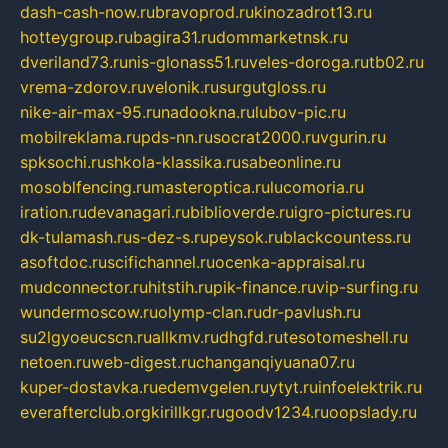
dash-cash-now.ru
bravoprod.ru
kinozadrot13.ru
hotteygroup.ru
bagira31.ru
dommarketnsk.ru
dveriland73.ru
nis-glonass51.ru
veles-doroga.ru
tb02.ru
vrema-zdorov.ru
velonik.ru
surgutgloss.ru
nike-air-max-95.ru
nadookna.ru
lubov-pic.ru
mobilreklama.ru
pds-nn.ru
socrat2000.ru
vgurin.ru
spksochi.ru
shkola-klassika.ru
sabeonline.ru
mosoblfencing.ru
masteroptica.ru
lucomoria.ru
iration.ru
devanagari.ru
biblioverde.ru
igro-pictures.ru
dk-tulamash.ru
s-dez-s.ru
peysok.ru
blackcountess.ru
asoftdoc.ru
scifichannel.ru
ocenka-appraisal.ru
mudconnector.ru
hitstih.ru
pik-finance.ru
vip-surfing.ru
wundermoscow.ru
olymp-clan.ru
dr-pavlush.ru
su2lgyoeucscn.ru
allkmv.ru
dhgfd.ru
tesotomeshell.ru
netoen.ru
web-digest.ru
changanqiyuana07.ru
kuper-dostavka.ru
edemvgelen.ru
ytyt.ru
infoelektrik.ru
everafterclub.org
kirillkgr.ru
goodv1234.ru
oopslady.ru