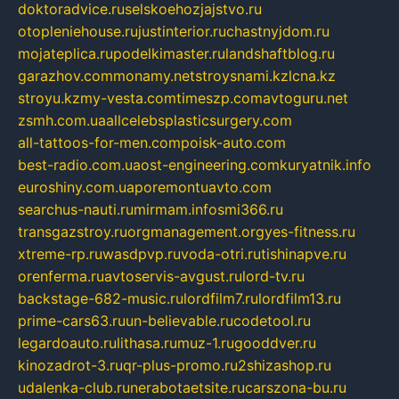
doktoradvice.ru
selskoehozjajstvo.ru
otopleniehouse.ru
justinterior.ru
chastnyjdom.ru
mojateplica.ru
podelkimaster.ru
landshaftblog.ru
garazhov.com
monamy.net
stroysnami.kz
lcna.kz
stroyu.kz
my-vesta.com
timeszp.com
avtoguru.net
zsmh.com.ua
allcelebsplasticsurgery.com
all-tattoos-for-men.com
poisk-auto.com
best-radio.com.ua
ost-engineering.com
kuryatnik.info
euroshiny.com.ua
poremontuavto.com
searchus-nauti.ru
mirmam.info
smi366.ru
transgazstroy.ru
orgmanagement.org
yes-fitness.ru
xtreme-rp.ru
wasdpvp.ru
voda-otri.ru
tishinapve.ru
orenferma.ru
avtoservis-avgust.ru
lord-tv.ru
backstage-682-music.ru
lordfilm7.ru
lordfilm13.ru
prime-cars63.ru
un-believable.ru
codetool.ru
legardoauto.ru
lithasa.ru
muz-1.ru
gooddver.ru
kinozadrot-3.ru
qr-plus-promo.ru
2shizashop.ru
udalenka-club.ru
nerabotaetsite.ru
carszona-bu.ru