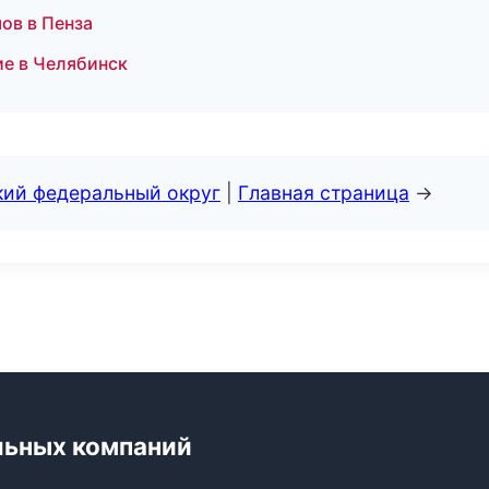
ов в Пенза
ие в Челябинск
кий федеральный округ
|
Главная страница
→
льных компаний