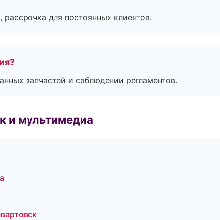
, рассрочка для постоянных клиентов.
тия?
анных запчастей и соблюдении регламентов.
к и мультимедиа
а
евартовск