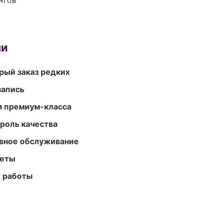
нтов
ми
рый заказ редких
запись
м премиум-класса
роль качества
вное обслуживание
меты
е работы