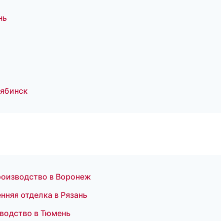
нь
лябинск
роизводство в Воронеж
нняя отделка в Рязань
зводство в Тюмень