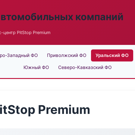
автомобильных компаний
-центр PitStop Premium
ро-Западный ФО
Приволжский ФО
Уральский ФО
Южный ФО
Северо-Кавказский ФО
itStop Premium