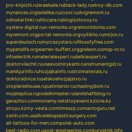
pro-kirpichi.ru
israelsale.ru
black-lady.ru
stroy-db.com
mynances.org
ladalike.ru
zozor.ru
dvigremont.ru
odnokartinki.ru
htccare.ru
blogizotovoy.ru
oysters-digital.ru
o-remonte.org
remontdoma.com
myremont.org
portal-remonta.org
vyitikho.ru
mirjon.ru
superdeutsch.ru
mycrazystars.ru
filosofyfree.com
mypetslife.org
warren-buffett.org
greleon.com
sp-or.ru
infoelectrik.ru
materialexpert.ru
detkiexpert.ru
doktorvilechit.ru
vsesvoimirykami.ru
instrumentgid.ru
manikjurinfo.ru
hozjajkainfo.ru
stroimaterials.ru
doktoradvice.ru
selskoehozjajstvo.ru
otopleniehouse.ru
justinterior.ru
chastnyjdom.ru
mojateplica.ru
podelkimaster.ru
landshaftblog.ru
garazhov.com
monamy.net
stroysnami.kz
lcna.kz
stroyu.kz
my-vesta.com
timeszp.com
avtoguru.net
zsmh.com.ua
allcelebsplasticsurgery.com
all-tattoos-for-men.com
poisk-auto.com
best-radio.com.ua
ost-engineering.com
kuryatnik.info