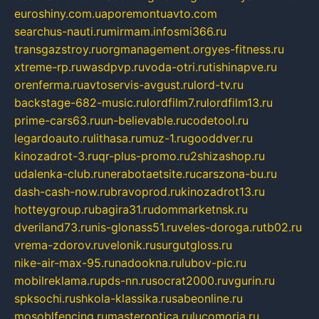
euroshiny.com.ua
poremontuavto.com
searchus-nauti.ru
mirmam.info
smi366.ru
transgazstroy.ru
orgmanagement.org
yes-fitness.ru
xtreme-rp.ru
wasdpvp.ru
voda-otri.ru
tishinapve.ru
orenferma.ru
avtoservis-avgust.ru
lord-tv.ru
backstage-682-music.ru
lordfilm7.ru
lordfilm13.ru
prime-cars63.ru
un-believable.ru
codetool.ru
legardoauto.ru
lithasa.ru
muz-1.ru
gooddver.ru
kinozadrot-3.ru
qr-plus-promo.ru
2shizashop.ru
udalenka-club.ru
nerabotaetsite.ru
carszona-bu.ru
dash-cash-now.ru
bravoprod.ru
kinozadrot13.ru
hotteygroup.ru
bagira31.ru
dommarketnsk.ru
dveriland73.ru
nis-glonass51.ru
veles-doroga.ru
tb02.ru
vrema-zdorov.ru
velonik.ru
surgutgloss.ru
nike-air-max-95.ru
nadookna.ru
lubov-pic.ru
mobilreklama.ru
pds-nn.ru
socrat2000.ru
vgurin.ru
spksochi.ru
shkola-klassika.ru
sabeonline.ru
mosoblfencing.ru
masteroptica.ru
lucomoria.ru