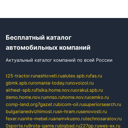
Бесплатный каталог
автомобильных компаний
Актуальный каталог компаний по всей России
t25-tractor.ru
nashicveti.ru
alutex.spb.ru
fas.ru
gbmk.spb.ru
romania-today.ru
novoizol.ru
airheat-spb.ru
fisika.home.nov.ru
orakul.spb.ru
demo.home.nov.ru
mnso.ru
home.nov.ru
cemko.ru
comp-land.org
7gazet.ru
bicom-oil.ru
superiorsearch.ru
bulgarianedvizhimost.ru
sn-hram.ru
senovosti.ru
fexer.ru
snite-mebel.ru
anamvkusno.ru
technosaratov.ru
0sporte.ru
9rota-game.ru
bigbad.ru
227gp.ru
wes-ex.ru