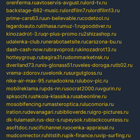
orenferma.ru
avtoservis-avgust.ru
lord-tv.ru
backstage-682-music.ru
lordfilm7.ru
lordfilm13.ru
prime-cars63.ru
un-believable.ru
codetool.ru
legardoauto.ru
lithasa.ru
muz-1.ru
gooddver.ru
kinozadrot-3.ru
qr-plus-promo.ru
2shizashop.ru
udalenka-club.ru
nerabotaetsite.ru
carszona-bu.ru
dash-cash-now.ru
bravoprod.ru
kinozadrot13.ru
hotteygroup.ru
bagira31.ru
dommarketnsk.ru
dveriland73.ru
nis-glonass51.ru
veles-doroga.ru
tb02.ru
vrema-zdorov.ru
velonik.ru
surgutgloss.ru
nike-air-max-95.ru
nadookna.ru
lubov-pic.ru
mobilreklama.ru
pds-nn.ru
socrat2000.ru
vgurin.ru
spksochi.ru
shkola-klassika.ru
sabeonline.ru
mosoblfencing.ru
masteroptica.ru
lucomoria.ru
iration.ru
devanagari.ru
biblioverde.ru
igro-pictures.ru
dk-tulamash.ru
s-dez-s.ru
peysok.ru
blackcountess.ru
asoftdoc.ru
scifichannel.ru
ocenka-appraisal.ru
mudconnector.ru
hitstih.ru
pik-finance.ru
vip-surfing.ru