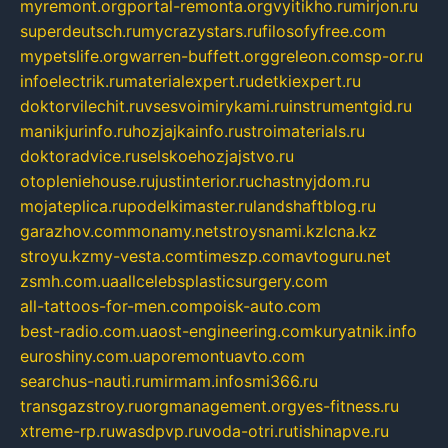
myremont.org
portal-remonta.org
vyitikho.ru
mirjon.ru
superdeutsch.ru
mycrazystars.ru
filosofyfree.com
mypetslife.org
warren-buffett.org
greleon.com
sp-or.ru
infoelectrik.ru
materialexpert.ru
detkiexpert.ru
doktorvilechit.ru
vsesvoimirykami.ru
instrumentgid.ru
manikjurinfo.ru
hozjajkainfo.ru
stroimaterials.ru
doktoradvice.ru
selskoehozjajstvo.ru
otopleniehouse.ru
justinterior.ru
chastnyjdom.ru
mojateplica.ru
podelkimaster.ru
landshaftblog.ru
garazhov.com
monamy.net
stroysnami.kz
lcna.kz
stroyu.kz
my-vesta.com
timeszp.com
avtoguru.net
zsmh.com.ua
allcelebsplasticsurgery.com
all-tattoos-for-men.com
poisk-auto.com
best-radio.com.ua
ost-engineering.com
kuryatnik.info
euroshiny.com.ua
poremontuavto.com
searchus-nauti.ru
mirmam.info
smi366.ru
transgazstroy.ru
orgmanagement.org
yes-fitness.ru
xtreme-rp.ru
wasdpvp.ru
voda-otri.ru
tishinapve.ru