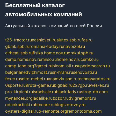
Бесплатный каталог
автомобильных компаний
Актуальный каталог компаний по всей России
t25-tractor.ru
nashicveti.ru
alutex.spb.ru
fas.ru
gbmk.spb.ru
romania-today.ru
novoizol.ru
airheat-spb.ru
fisika.home.nov.ru
orakul.spb.ru
demo.home.nov.ru
mnso.ru
home.nov.ru
cemko.ru
comp-land.org
7gazet.ru
bicom-oil.ru
superiorsearch.ru
bulgarianedvizhimost.ru
sn-hram.ru
senovosti.ru
fexer.ru
snite-mebel.ru
anamvkusno.ru
technosaratov.ru
0sporte.ru
9rota-game.ru
bigbad.ru
227gp.ru
wes-ex.ru
pro-kirpichi.ru
israelsale.ru
black-lady.ru
stroy-db.com
mynances.org
ladalike.ru
zozor.ru
dvigremont.ru
odnokartinki.ru
htccare.ru
blogizotovoy.ru
oysters-digital.ru
o-remonte.org
remontdoma.com