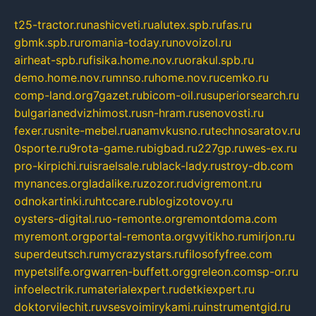
t25-tractor.ru
nashicveti.ru
alutex.spb.ru
fas.ru
gbmk.spb.ru
romania-today.ru
novoizol.ru
airheat-spb.ru
fisika.home.nov.ru
orakul.spb.ru
demo.home.nov.ru
mnso.ru
home.nov.ru
cemko.ru
comp-land.org
7gazet.ru
bicom-oil.ru
superiorsearch.ru
bulgarianedvizhimost.ru
sn-hram.ru
senovosti.ru
fexer.ru
snite-mebel.ru
anamvkusno.ru
technosaratov.ru
0sporte.ru
9rota-game.ru
bigbad.ru
227gp.ru
wes-ex.ru
pro-kirpichi.ru
israelsale.ru
black-lady.ru
stroy-db.com
mynances.org
ladalike.ru
zozor.ru
dvigremont.ru
odnokartinki.ru
htccare.ru
blogizotovoy.ru
oysters-digital.ru
o-remonte.org
remontdoma.com
myremont.org
portal-remonta.org
vyitikho.ru
mirjon.ru
superdeutsch.ru
mycrazystars.ru
filosofyfree.com
mypetslife.org
warren-buffett.org
greleon.com
sp-or.ru
infoelectrik.ru
materialexpert.ru
detkiexpert.ru
doktorvilechit.ru
vsesvoimirykami.ru
instrumentgid.ru