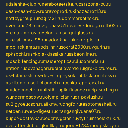
udalenka-club.ru
nerabotaetsite.ru
carszona-bu.ru
dash-cash-now.ru
bravoprod.ru
kinozadrot13.ru
hotteygroup.ru
bagira31.ru
dommarketnsk.ru
dveriland73.ru
nis-glonass51.ru
veles-doroga.ru
tb02.ru
vrema-zdorov.ru
velonik.ru
surgutgloss.ru
nike-air-max-95.ru
nadookna.ru
lubov-pic.ru
mobilreklama.ru
pds-nn.ru
socrat2000.ru
vgurin.ru
spksochi.ru
shkola-klassika.ru
sabeonline.ru
mosoblfencing.ru
masteroptica.ru
lucomoria.ru
iration.ru
devanagari.ru
biblioverde.ru
igro-pictures.ru
dk-tulamash.ru
s-dez-s.ru
peysok.ru
blackcountess.ru
asoftdoc.ru
scifichannel.ru
ocenka-appraisal.ru
mudconnector.ru
hitstih.ru
pik-finance.ru
vip-surfing.ru
wundermoscow.ru
olymp-clan.ru
dr-pavlush.ru
su2lgyoeucscn.ru
allkmv.ru
dhgfd.ru
tesotomeshell.ru
netoen.ru
web-digest.ru
changanqiyuana07.ru
kuper-dostavka.ru
edemvgelen.ru
ytyt.ru
infoelektrik.ru
everafterclub.org
kirillkgr.ru
goodv1234.ru
oopslady.ru