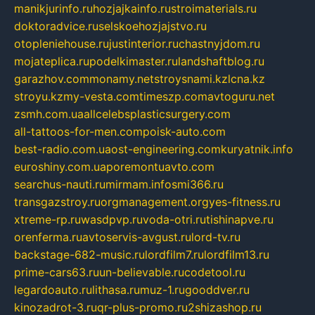
manikjurinfo.ru
hozjajkainfo.ru
stroimaterials.ru
doktoradvice.ru
selskoehozjajstvo.ru
otopleniehouse.ru
justinterior.ru
chastnyjdom.ru
mojateplica.ru
podelkimaster.ru
landshaftblog.ru
garazhov.com
monamy.net
stroysnami.kz
lcna.kz
stroyu.kz
my-vesta.com
timeszp.com
avtoguru.net
zsmh.com.ua
allcelebsplasticsurgery.com
all-tattoos-for-men.com
poisk-auto.com
best-radio.com.ua
ost-engineering.com
kuryatnik.info
euroshiny.com.ua
poremontuavto.com
searchus-nauti.ru
mirmam.info
smi366.ru
transgazstroy.ru
orgmanagement.org
yes-fitness.ru
xtreme-rp.ru
wasdpvp.ru
voda-otri.ru
tishinapve.ru
orenferma.ru
avtoservis-avgust.ru
lord-tv.ru
backstage-682-music.ru
lordfilm7.ru
lordfilm13.ru
prime-cars63.ru
un-believable.ru
codetool.ru
legardoauto.ru
lithasa.ru
muz-1.ru
gooddver.ru
kinozadrot-3.ru
qr-plus-promo.ru
2shizashop.ru