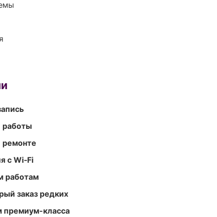
темы
я
ми
запись
е работы
и ремонте
 с Wi‑Fi
м работам
рый заказ редких
м премиум-класса