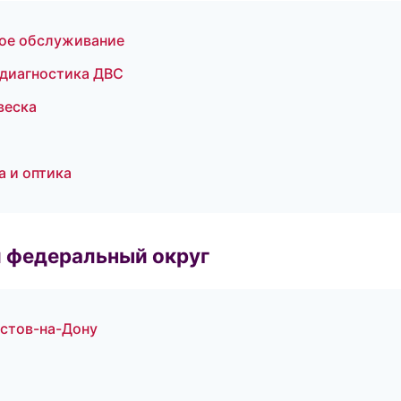
кое обслуживание
 диагностика ДВС
веска
а и оптика
 федеральный округ
остов-на-Дону