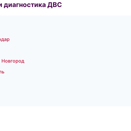
и диагностика ДВС
одар
й Новгород
ль