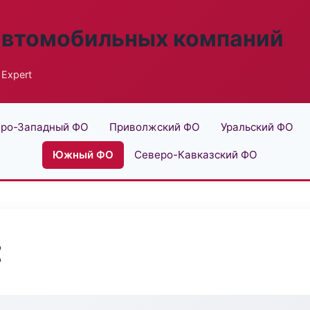
автомобильных компаний
 Expert
ро-Западный ФО
Приволжский ФО
Уральский ФО
Южный ФО
Северо-Кавказский ФО
t