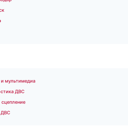
ск
э
к и мультимедиа
остика ДВС
и сцепление
а ДВС