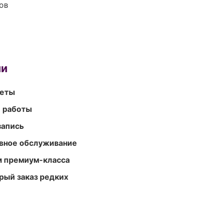
ов
ми
меты
е работы
запись
вное обслуживание
м премиум-класса
рый заказ редких