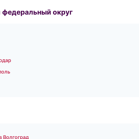
 федеральный округ
нодар
поль
в Волгоград