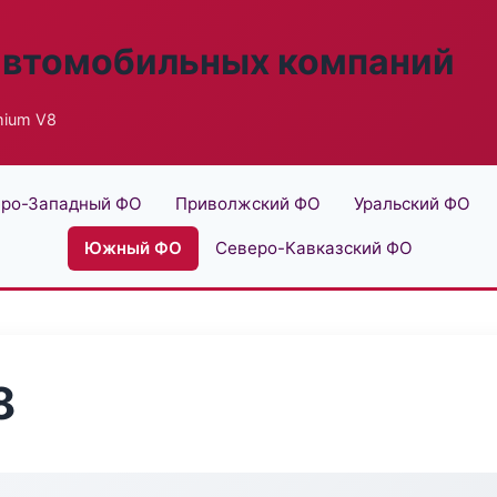
автомобильных компаний
mium V8
ро-Западный ФО
Приволжский ФО
Уральский ФО
Южный ФО
Северо-Кавказский ФО
8