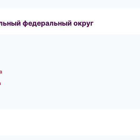
альный федеральный округ
а
а