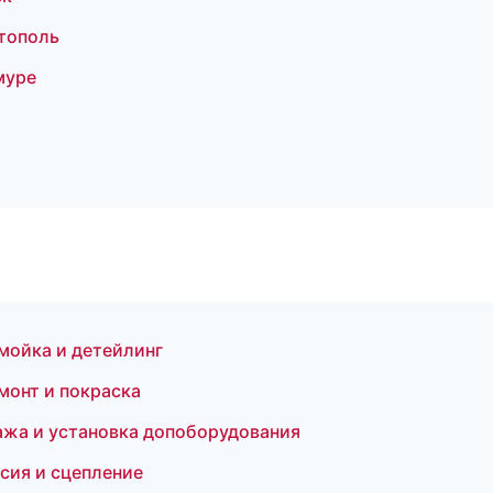
стополь
муре
мойка и детейлинг
монт и покраска
ажа и установка допоборудования
сия и сцепление