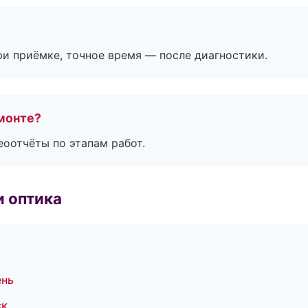
и приёмке, точное время — после диагностики.
монте?
еоотчёты по этапам работ.
и оптика
ень
ск