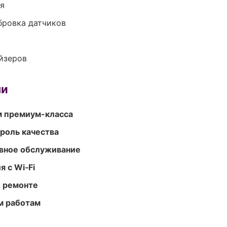
ия
ибровка датчиков
йзеров
ми
м премиум-класса
роль качества
вное обслуживание
 с Wi‑Fi
и ремонте
м работам