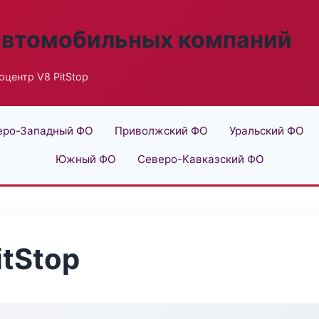
автомобильных компаний
оцентр V8 PitStop
еро-Западный ФО
Приволжский ФО
Уральский ФО
Южный ФО
Северо-Кавказский ФО
itStop